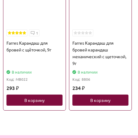
1
Farres Карандаш для
Farres Карандаш для
бровей с щёточкой, 9г
бровей карандаш
механический с щеточкой,
9г
В наличии
В наличии
Код:
МВ022
Код:
8806
293
234
₽
₽
В корзину
В корзину