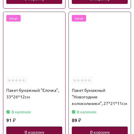
New!
New!
Пакет бумажный "Елочка",
Пакет бумажный
33*26*12см
"Новогодние
колокольчики", 27*21*11см
В наличии
В наличии
91
89
₽
₽
В корзину
В корзину