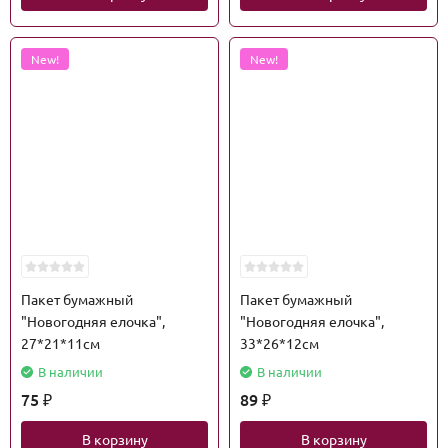
New!
New!
Пакет бумажный
Пакет бумажный
"Новогодняя елочка",
"Новогодняя елочка",
27*21*11см
33*26*12см
В наличии
В наличии
75
89
₽
₽
В корзину
В корзину