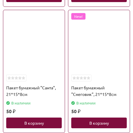
New!
Пакет бумажный "Санта",
Пакет бумажный
21*15*8см
"Снеговик", 21*15*8см
В наличии
В наличии
50
50
₽
₽
В корзину
В корзину