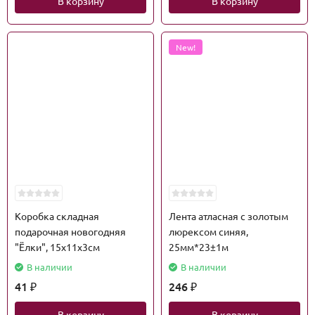
В корзину
В корзину
New!
Коробка складная
Лента атласная с золотым
подарочная новогодняя
люрексом синяя,
"Ёлки", 15х11х3см
25мм*23±1м
В наличии
В наличии
41
246
₽
₽
В корзину
В корзину