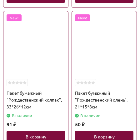
New!
New!
Пакет бумажный
Пакет бумажный
"Рождественский колпак",
"Рождественский олень",
33*26*12см
21*15*8см
В наличии
В наличии
91
50
₽
₽
В корзину
В корзину