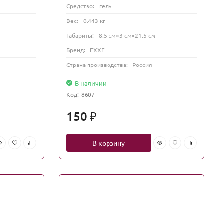
Средство:
гель
Вес:
0.443 кг
Габариты:
8.5 см×3 см×21.5 см
Бренд:
EXXE
Страна производства:
Россия
В наличии
Код:
8607
150
₽
В корзину