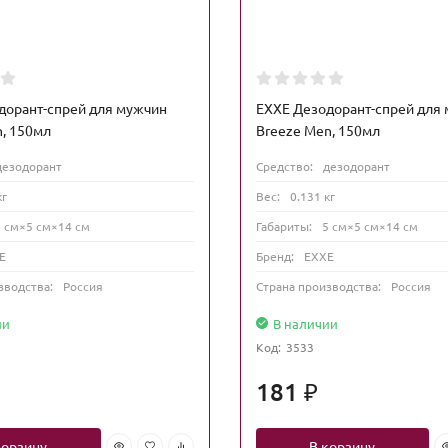
дорант-спрей для мужчин
EXXE Дезодорант-спрей для
n, 150мл
Breeze Men, 150мл
дезодорант
Средство:
дезодорант
кг
Вес:
0.131 кг
5 см×5 см×14 см
Габариты:
5 см×5 см×14 см
E
Бренд:
EXXE
зводства:
Россия
Страна производства:
Россия
ии
В наличии
Код:
3533
181
₽
корзину
В корзину