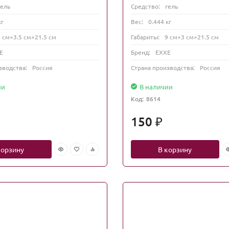
гель
Средство:
гель
кг
Вес:
0.444 кг
9 см×3.5 см×21.5 см
Габариты:
9 см×3 см×21.5 см
E
Бренд:
EXXE
зводства:
Россия
Страна производства:
Россия
ии
В наличии
Код:
8614
150
₽
корзину
В корзину