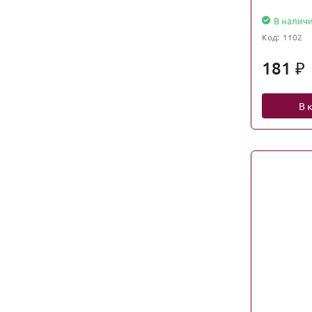
В налич
Код:
1102
181
₽
В 