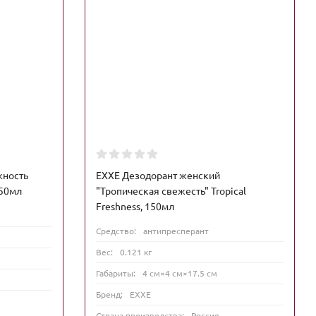
жность
EXXE Дезодорант женский
150мл
"Тропическая свежесть" Tropical
Freshness, 150мл
Средство:
антипресперант
Вес:
0.121 кг
Габариты:
4 см×4 см×17.5 см
Бренд:
EXXE
Страна производства:
Россия