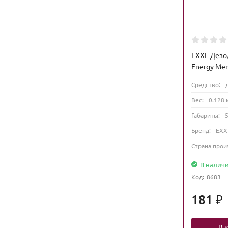
EXXE Дезо
Energy Me
Средство:
Вес:
0.128 
Габариты:
Бренд:
EXX
Страна прои
В налич
Код:
8683
181
₽
В 