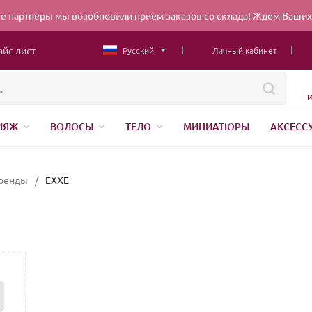
 партнеры мы возобновили прием заказов со склада! Ждем Ваших 
айс лист
Русский
Личный кабинет
И
ИЯЖ
ВОЛОСЫ
ТЕЛО
МИНИАТЮРЫ
АКСЕСС
НИЖНЕЕ БЕЛЬЕ
ШВЕЙНАЯ ФУРНИТУРА
ПАРФЮМЕР
ЕНДЫ
БЕЛОРУССКАЯ КОСМЕТИКА
КИТАЙСКАЯ КОСМ
ренды
/
EXXE