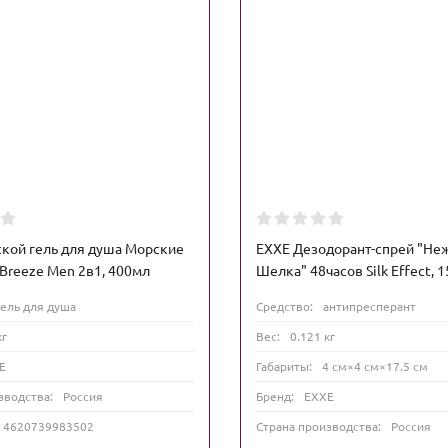
кой гель для душа Морские
EXXE Дезодорант-спрей "Не
Breeze Men 2в1, 400мл
Шелка" 48часов Silk Effect, 
гель для душа
Средство:
антипресперант
кг
Вес:
0.121 кг
E
Габариты:
4 см×4 см×17.5 см
зводства:
Россия
Бренд:
EXXE
4620739983502
Страна производства:
Россия