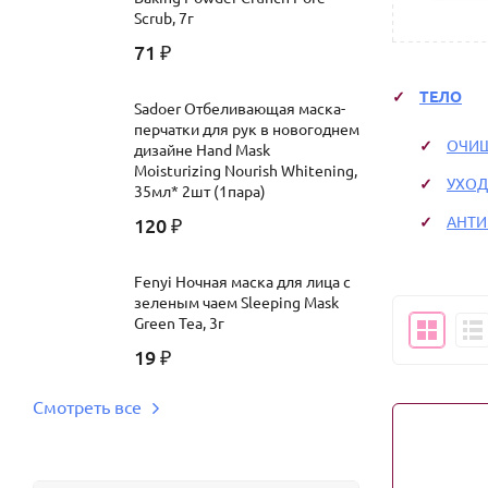
Scrub, 7г
71
₽
ТЕЛО
Sadoer Отбеливающая маска-
перчатки для рук в новогоднем
ОЧИ
дизайне Hand Mask
Moisturizing Nourish Whitening,
УХОД
35мл* 2шт (1пара)
АНТИ
120
₽
Fenyi Ночная маска для лица с
зеленым чаем Sleeping Mask
Green Tea, 3г
19
₽
Смотреть все