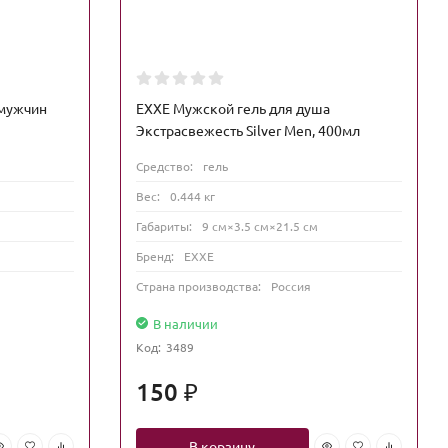
 мужчин
EXXE Мужской гель для душа
Экстрасвежесть Silver Men, 400мл
Средство:
гель
Вес:
0.444 кг
Габариты:
9 см×3.5 см×21.5 см
Бренд:
EXXE
Страна производства:
Россия
В наличии
Код:
3489
150
₽
В корзину