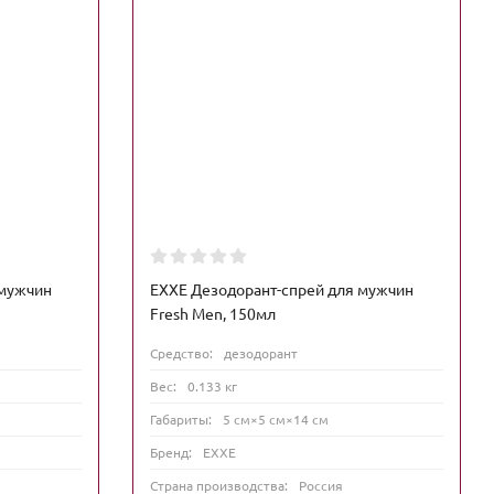
 мужчин
EXXE Дезодорант-спрей для мужчин
Fresh Men, 150мл
Средство:
дезодорант
Вес:
0.133 кг
Габариты:
5 см×5 см×14 см
Бренд:
EXXE
Страна производства:
Россия