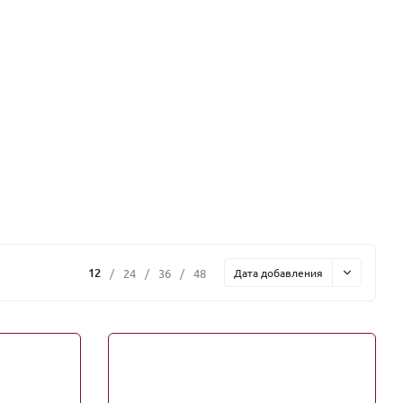
12
/
24
/
36
/
48
Дата добавления