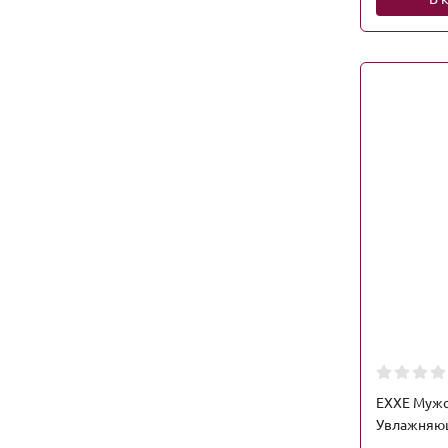
EXXE Мужс
Увлажняющ