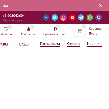
заказов!
+7 9080426041
Отдел продаж
0
0
0
0
Корзина
Пусто
збранное
Сравнение
Просмотренные
Распродажа
Скидки
Новинки
УАРЫ
БАДЫ
ИЯ
ЕТИКА