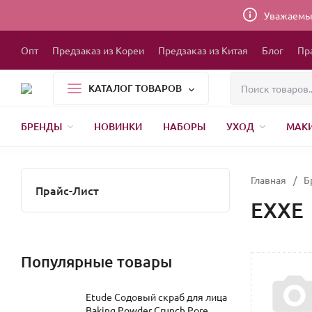
Уважаемые
Опт
Предзаказ из Кореи
Предзаказ из Китая
Блог
Пр
КАТАЛОГ ТОВАРОВ
БРЕНДЫ
НОВИНКИ
НАБОРЫ
УХОД
МАК
1000 МЕЛОЧЕЙ
БЫТОВАЯ ХИМИЯ
УПАКОВКА
НОВЫЙ ГОД
БР
Главная
/
Б
Прайс-Лист
EXXE
Популярные товары
Etude Содовый скраб для лица
Baking Powder Crunch Pore