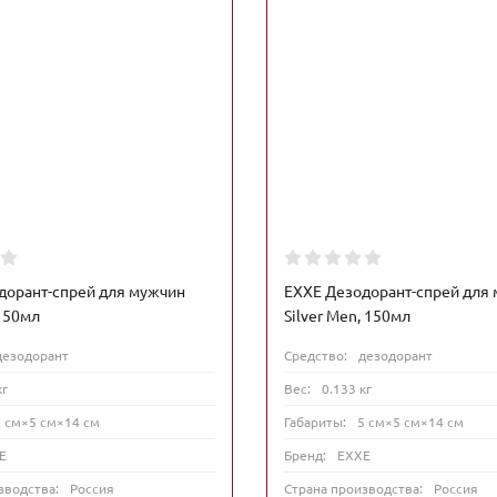
дорант-спрей для мужчин
EXXE Дезодорант-спрей для
150мл
Silver Men, 150мл
дезодорант
Средство:
дезодорант
кг
Вес:
0.133 кг
5 см×5 см×14 см
Габариты:
5 см×5 см×14 см
E
Бренд:
EXXE
зводства:
Россия
Страна производства:
Россия