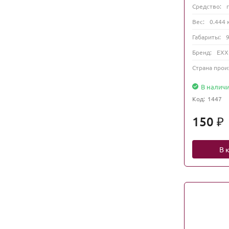
Средство:
Вес:
0.444 
Габариты:
Бренд:
EXX
Страна прои
В налич
Код:
1447
150
₽
В 