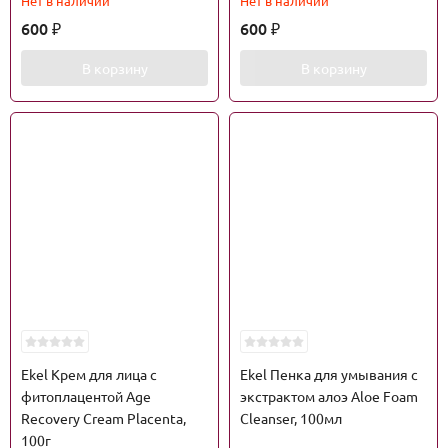
Нет в наличии
Нет в наличии
600
600
₽
₽
В корзину
В корзину
Ekel Крем для лица с
Ekel Пенка для умывания с
фитоплацентой Age
экстрактом алоэ Aloe Foam
Recovery Cream Placenta,
Cleanser, 100мл
100г