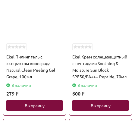
Ekel Пилинг-гель с
Ekel Крем солнцезащитный
экстрактом винограда
с пептидами Soothing &
Natural Clean Peeling Gel
Moisture Sun Block
Grape, 100мл
SPF50/PA+++ Peptide, 70мл
В наличии
В наличии
279
600
₽
₽
В корзину
В корзину