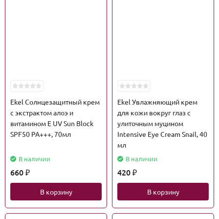
Ekel Солнцезащитный крем
Ekel Увлажняющий крем
с экстрактом алоэ и
для кожи вокруг глаз с
витамином Е UV Sun Block
улиточным муцином
SPF50 PA+++, 70мл
Intensive Eye Cream Snail, 40
мл
В наличии
В наличии
660
420
₽
₽
В корзину
В корзину