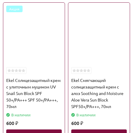
Акция
Ekel Солнцезащитный крем
Ekel Смягчающий
с улиточным муцином UV
солнцезащитный крем с
Snail Sun Block SPF
алоэ Soothing and Moisture
50+/PA+++ SPF 50+/PA+++,
Aloe Vera Sun Block
70мл
SPF50+/PA+++, 70мл
В наличии
В наличии
600
600
₽
₽