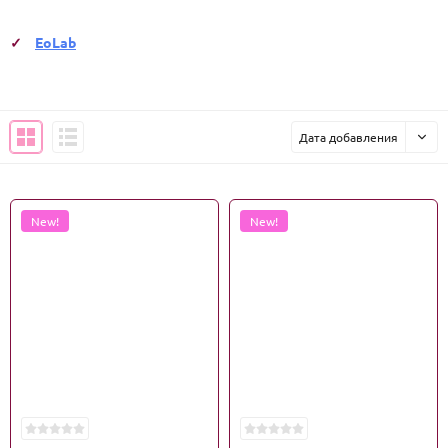
EoLab
Дата добавления
New!
New!