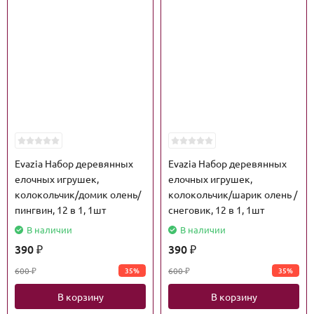
Evazia Набор деревянных
Evazia Набор деревянных
елочных игрушек,
елочных игрушек,
колокольчик/домик олень/
колокольчик/шарик олень /
пингвин, 12 в 1, 1шт
снеговик, 12 в 1, 1шт
В наличии
В наличии
390
390
₽
₽
600
600
35%
35%
₽
₽
В корзину
В корзину