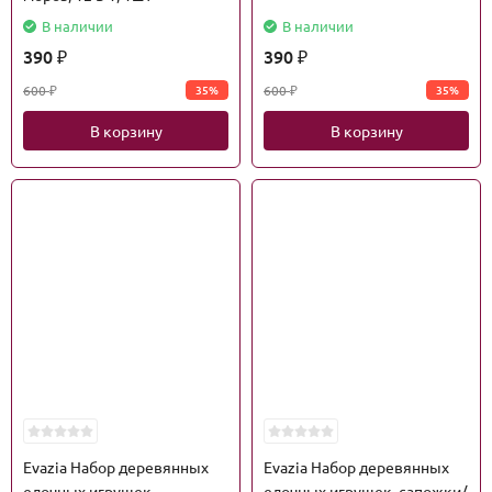
В наличии
В наличии
390
390
₽
₽
600
600
35%
35%
₽
₽
В корзину
В корзину
Evazia Набор деревянных
Evazia Набор деревянных
елочных игрушек,
елочных игрушек, сапожки/