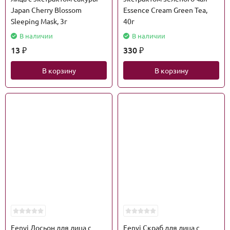
Japan Cherry Blossom
Essence Cream Green Tea,
Sleeping Mask, 3г
40г
В наличии
В наличии
13
330
₽
₽
В корзину
В корзину
Fenyi Лосьон для лица с
Fenyi Скраб для лица с