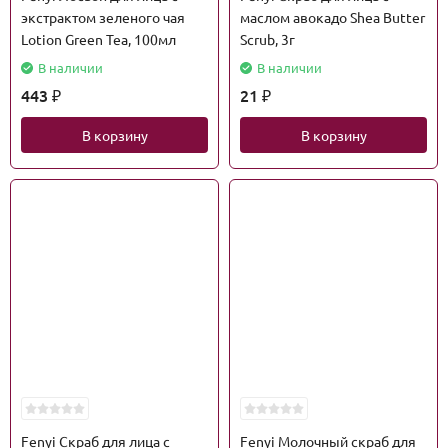
экстрактом зеленого чая
маслом авокадо Shea Butter
Lotion Green Tea, 100мл
Scrub, 3г
В наличии
В наличии
443
21
₽
₽
В корзину
В корзину
Fenyi Скраб для лица с
Fenyi Молочный скраб для