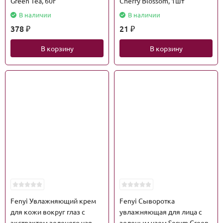
Green Tea, 60г
Cherry Blossom, 1шт
В наличии
В наличии
378
21
₽
₽
В корзину
В корзину
Fenyi Увлажняющий крем
Fenyi Сыворотка
для кожи вокруг глаз с
увлажняющая для лица с
экстрактом зеленого чая
зеленым чаем Serum Green