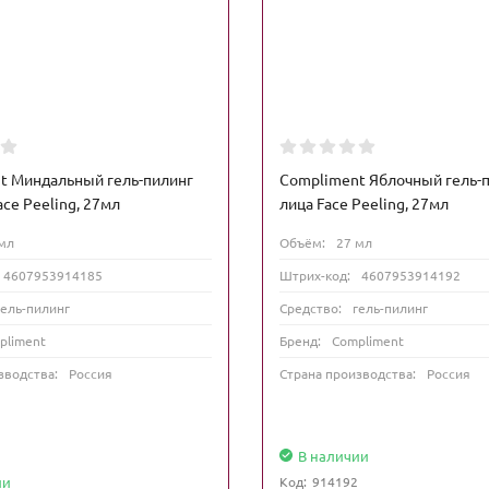
t Миндальный гель-пилинг
Compliment Яблочный гель-п
ace Peeling, 27мл
лица Face Peeling, 27мл
мл
Объём:
27 мл
4607953914185
Штрих-код:
4607953914192
гель-пилинг
Средство:
гель-пилинг
pliment
Бренд:
Compliment
зводства:
Россия
Страна производства:
Россия
В наличии
ии
Код:
914192