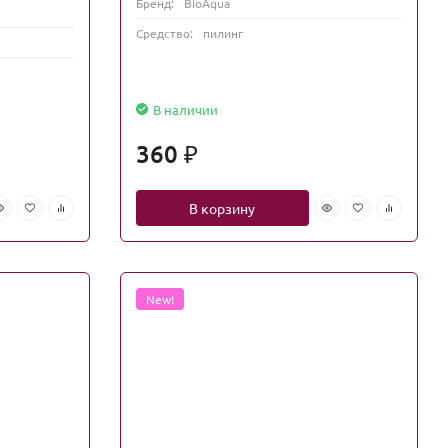
Бренд:
BioAqua
Средство:
пилинг
В наличии
360
₽
В корзину
New!