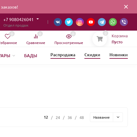
заказов!
+7 9080426041
Отдел продаж
0
0
0
0
Корзина
Пусто
збранное
Сравнение
Просмотренные
Распродажа
Скидки
Новинки
УАРЫ
БАДЫ
ИЯ
ЕТИКА
12
/
24
/
36
/
48
Название