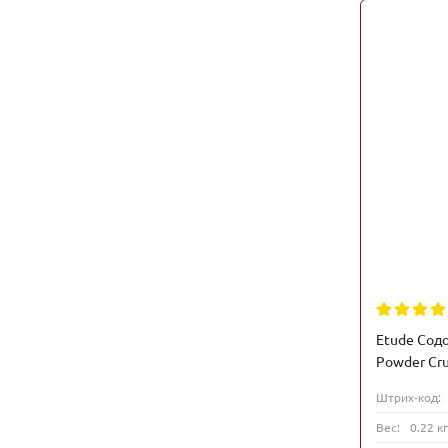
Etude Содо
Powder Cru
Штрих-код:
Вес:
0.22 кг