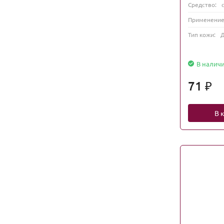
Средство:
Применение
Тип кожи:
Д
В налич
71
₽
В 