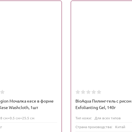
igion Мочалка кесе в форме
BioAqua Пилинг-гель с рисом
ese Washcloth, 1шт
Exfolianting Gel, 140г
18 см×0.5 см×25.5 см
Тип кожи:
Для всех типов
кг
Страна производства:
Китай