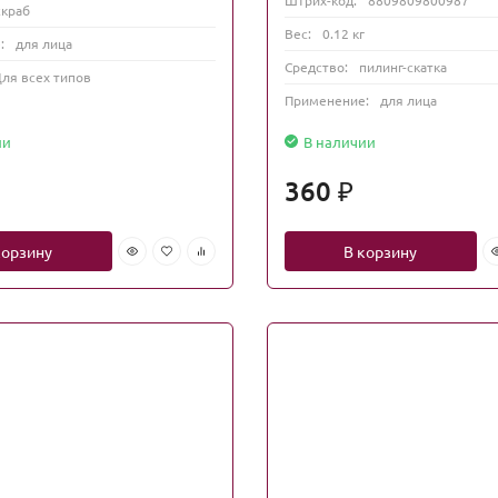
скраб
Вес:
0.12 кг
:
для лица
Средство:
пилинг-скатка
ля всех типов
Применение:
для лица
ии
В наличии
360
₽
корзину
В корзину