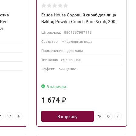
ротка
Etude House Содовый скраб для лица
 Red
Baking Powder Crunch Pore Scrub, 200г
мл
Штрих-код:
8809667987196
Средство:
мицелярная вода
Применение:
для лица
Тип кожи:
смешанная
Эффект:
очищение
В наличии
1 674
₽
В корзину