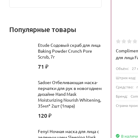
Популярные товары
Etude Содовый скраб для лица
Complimen
Baking Powder Crunch Pore
Scrub, 7г
для лица F
71
₽
Объём:
27 
Штрих-код:
Sadoer Отбеливающая маска-
Средство:
перчатки для рук в новогоднем
дизайне Hand Mask
Бренд:
Com
Moisturizing Nourish Whitening,
Страна прои
35мл* 2шт (1пара)
120
₽
Fenyi Ночная маска для лица с
В налич
зеленым чаем Sleeping Mask