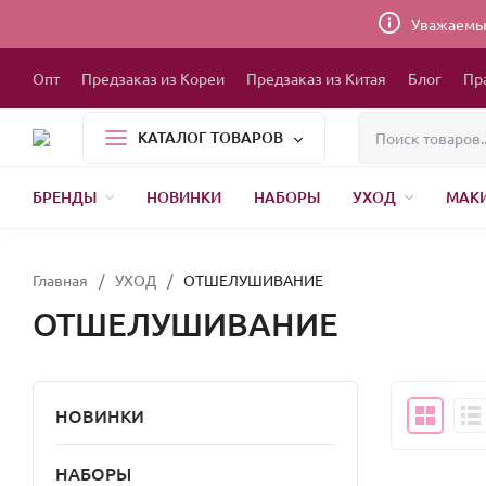
Уважаемые
Опт
Предзаказ из Кореи
Предзаказ из Китая
Блог
Пр
КАТАЛОГ ТОВАРОВ
БРЕНДЫ
НОВИНКИ
НАБОРЫ
УХОД
МАК
1000 МЕЛОЧЕЙ
БЫТОВАЯ ХИМИЯ
УПАКОВКА
НОВЫЙ ГОД
БР
Главная
/
УХОД
/
ОТШЕЛУШИВАНИЕ
ОТШЕЛУШИВАНИЕ
НОВИНКИ
НАБОРЫ