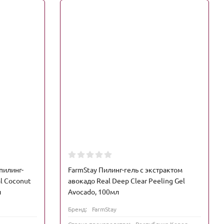
пилинг-
FarmStay Пилинг-гель с экстрактом
al Coconut
авокадо Real Deep Clear Peeling Gel
л
Avocado, 100мл
Бренд:
FarmStay
Страна производства:
Республика Корея