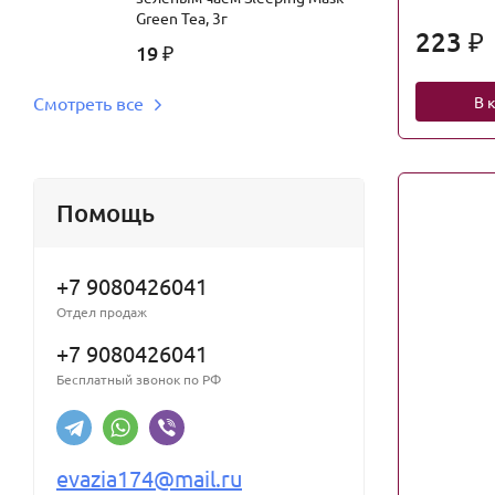
Green Tea, 3г
223
₽
19
₽
В 
Смотреть все
Помощь
+7 9080426041
Отдел продаж
+7 9080426041
Бесплатный звонок по РФ
evazia174@mail.ru