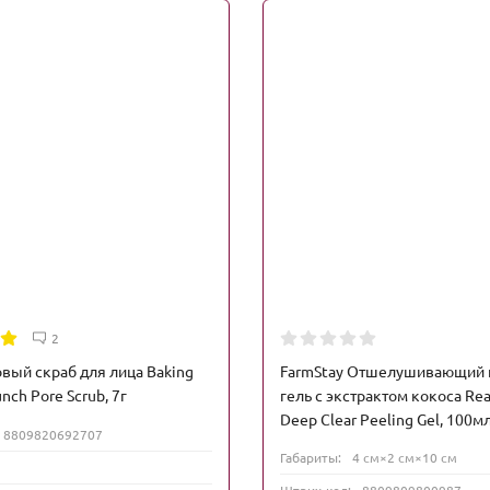
2
вый скраб для лица Baking
FarmStay Отшелушивающий 
nch Pore Scrub, 7г
гель с экстрактом кокоса Re
Deep Clear Peeling Gel, 100м
8809820692707
Габариты:
4 см×2 см×10 см
Штрих-код:
8809809800987