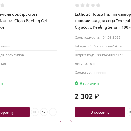
г-гель с экстрактом
Esthetic House Пилинг-сыво
Natural Clean Peeling Gel
гликолевая для лица Toxheal
мл
Glyucolic Peeling Serum, 100
Срок годности:
01.09.2027
пилинг
Габариты:
5 см×5 см×14 см
ля всех типов
Штрих-код:
8809450012173
 мл
Вес:
0.16 кг
Средство:
пилинг
ии
В наличии
2 302
₽
корзину
В корзину