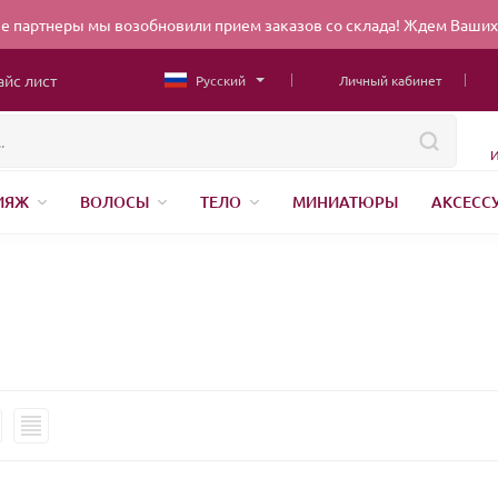
 партнеры мы возобновили прием заказов со склада! Ждем Ваших 
айс лист
Русский
Личный кабинет
И
ИЯЖ
ВОЛОСЫ
ТЕЛО
МИНИАТЮРЫ
АКСЕСС
НИЖНЕЕ БЕЛЬЕ
ШВЕЙНАЯ ФУРНИТУРА
ПАРФЮМЕР
ЕНДЫ
БЕЛОРУССКАЯ КОСМЕТИКА
КИТАЙСКАЯ КОСМ