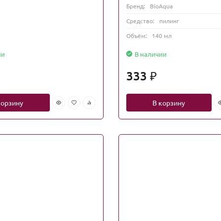
Бренд:
BioAqua
Средство:
пилинг
Объём:
140 мл
ии
В наличии
333
₽
корзину
В корзину