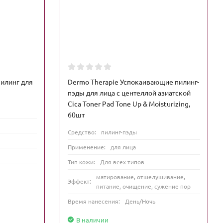
илинг для
Dermo Therapie Успокаивающие пилинг-
пэды для лица с центеллой азиатской
Cica Toner Pad Tone Up & Moisturizing,
60шт
Средство:
пилинг-пэды
Применение:
для лица
Тип кожи:
Для всех типов
матирование, отшелушивание,
Эффект:
питание, очищение, сужение пор
Время нанесения:
День/Ночь
В наличии