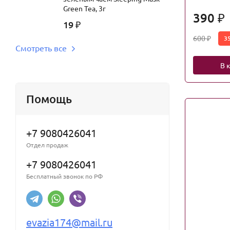
Green Tea, 3г
390
₽
19
₽
600
3
₽
Смотреть все
В 
Помощь
+7 9080426041
Отдел продаж
+7 9080426041
Бесплатный звонок по РФ
evazia174@mail.ru