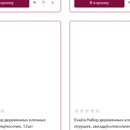
корзину
В корзину
бор деревянных елочных
Evazia Набор деревянных е
ль/носочек, 12шт
игрушек, звезда/колокольчик,