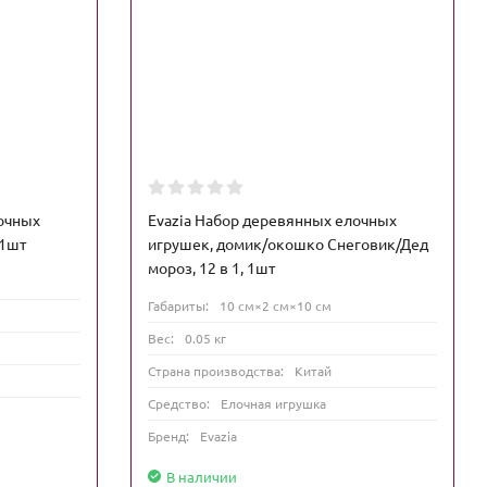
лочных
Evazia Набор деревянных елочных
 1шт
игрушек, домик/окошко Снеговик/Дед
мороз, 12 в 1, 1шт
Габариты:
10 см×2 см×10 см
Вес:
0.05 кг
Страна производства:
Китай
Средство:
Елочная игрушка
Бренд:
Evazia
В наличии