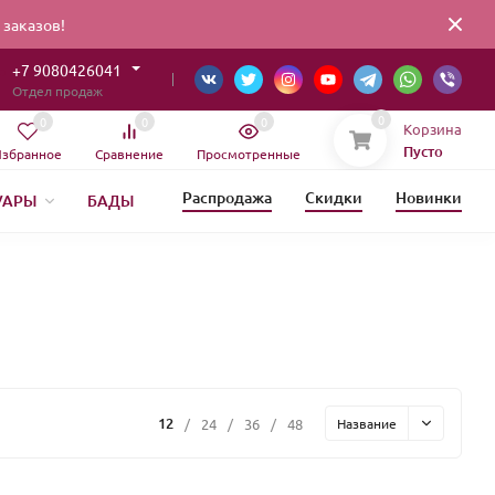
заказов!
+7 9080426041
Отдел продаж
0
0
0
0
Корзина
Пусто
збранное
Сравнение
Просмотренные
Распродажа
Скидки
Новинки
УАРЫ
БАДЫ
ИЯ
ЕТИКА
12
/
24
/
36
/
48
Название