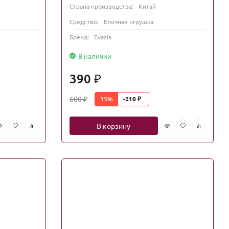
Страна производства:
Китай
Средство:
Елочная игрушка
Бренд:
Evazia
В наличии
390
₽
600
35%
-210
₽
₽
В корзину