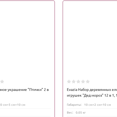
чное украшение "Птички" 2 в
Evazia Набор деревянных е
игрушек "Дед мороз" 12 в 1,
10 см×5 см×10 см
Габариты:
10 см×2 см×10 см
Вес:
0.05 кг