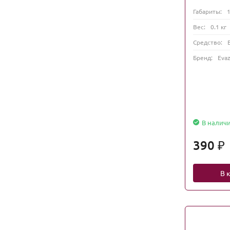
Габариты:
Вес:
0.1 кг
Средство:
Бренд:
Evaz
В налич
390
₽
В 