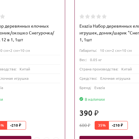
бор деревянных елочных
Evazia Набор деревянных е
домик/окошко Снегурочка/
игрушек, домик/шарик "Снег
 12 в 1, 1шт
1, 1шт
10 см×2 см×10 см
Габариты:
10 см×2 см×10 см
Вес:
0.05 кг
зводства:
Китай
Страна производства:
Китай
Елочная игрушка
Средство:
Елочная игрушка
ia
Бренд:
Evazia
ии
В наличии
390
₽
600
5%
35%
-210
-210
₽
₽
₽