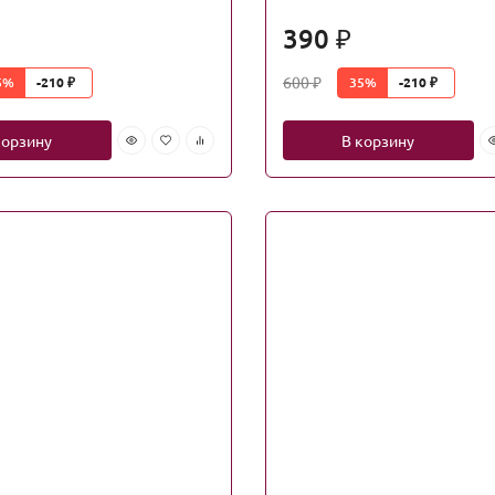
390
₽
600
5%
35%
-210
-210
₽
₽
₽
корзину
В корзину