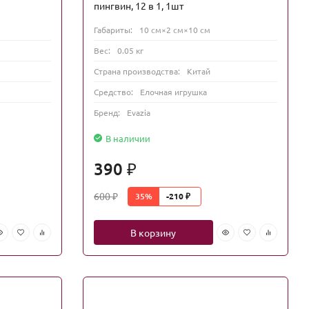
пингвин, 12 в 1, 1шт
Габариты:
10 см×2 см×10 см
Вес:
0.05 кг
Страна производства:
Китай
Средство:
Елочная игрушка
Бренд:
Evazia
В наличии
390
₽
600
35%
-210
₽
₽
В корзину