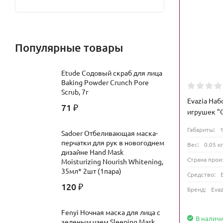
Популярные товары
Etude Содовый скраб для лица
Baking Powder Crunch Pore
Scrub, 7г
Evazia На
71
₽
игрушек "О
Габариты:
Sadoer Отбеливающая маска-
перчатки для рук в новогоднем
Вес:
0.05 кг
дизайне Hand Mask
Страна прои
Moisturizing Nourish Whitening,
35мл* 2шт (1пара)
Средство:
120
₽
Бренд:
Evaz
Fenyi Ночная маска для лица с
В налич
зеленым чаем Sleeping Mask