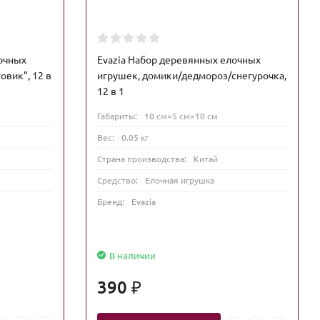
лочных
Evazia Набор деревянных елочных
овик", 12 в
игрушек, домики/дедмороз/снегурочка,
12 в 1
Габариты:
10 см×5 см×10 см
Вес:
0.05 кг
Страна производства:
Китай
Средство:
Елочная игрушка
Бренд:
Evazia
В наличии
390
₽