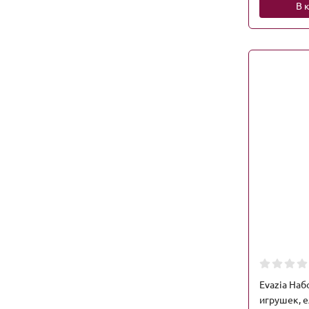
В 
Evazia На
игрушек, е