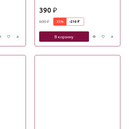
390
₽
600
35%
-210
₽
₽
В корзину