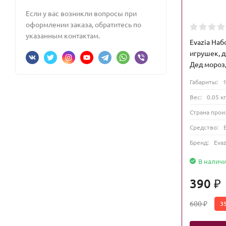
Если у вас возникли вопросы при
оформлении заказа, обратитесь по
указанным контактам.
Evazia На
игрушек, 
Дед мороз,
Габариты:
Вес:
0.05 кг
Страна прои
Средство:
Бренд:
Evaz
В налич
390
₽
600
3
₽