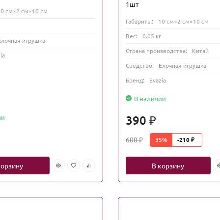
1шт
10 см×2 см×10 см
Габариты:
10 см×2 см×10 см
Вес:
0.05 кг
Елочная игрушка
Страна производства:
Китай
ia
Средство:
Елочная игрушка
Бренд:
Evazia
В наличии
390
ии
₽
600
35%
-210
₽
₽
корзину
В корзину