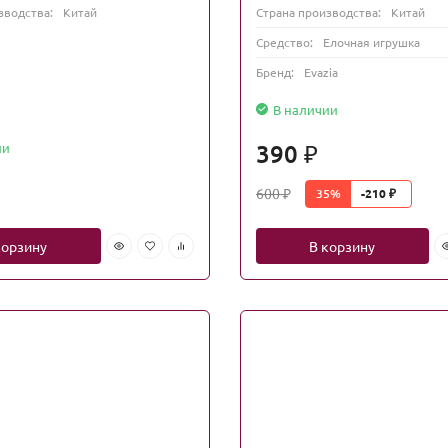
зводства:
Китай
Страна производства:
Китай
Средство:
Елочная игрушка
Бренд:
Evazia
В наличии
390
ии
₽
600
35%
-210
₽
₽
корзину
В корзину