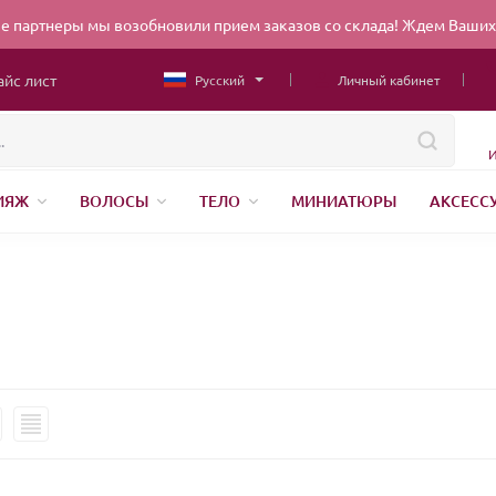
 партнеры мы возобновили прием заказов со склада! Ждем Ваших 
айс лист
Русский
Личный кабинет
И
ИЯЖ
ВОЛОСЫ
ТЕЛО
МИНИАТЮРЫ
АКСЕСС
НИЖНЕЕ БЕЛЬЕ
ШВЕЙНАЯ ФУРНИТУРА
ПАРФЮМЕР
ЕНДЫ
БЕЛОРУССКАЯ КОСМЕТИКА
КИТАЙСКАЯ КОСМ