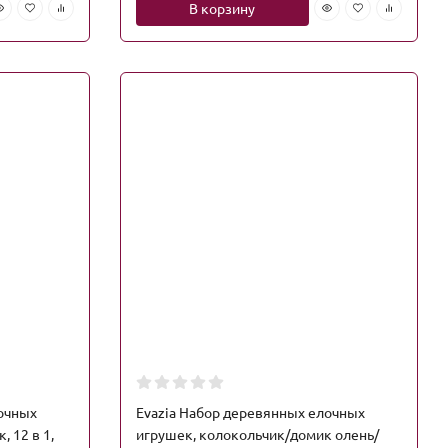
В корзину
лочных
Evazia Набор деревянных елочных
 12 в 1,
игрушек, колокольчик/домик олень/