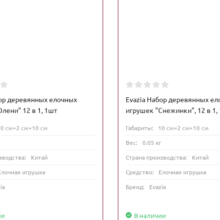
бор деревянных елочных
Evazia Набор деревянных е
лени" 12 в 1, 1шт
игрушек "Снежинки", 12 в 1,
10 см×2 см×10 см
Габариты:
10 см×2 см×10 см
Вес:
0.05 кг
зводства:
Китай
Страна производства:
Китай
Елочная игрушка
Средство:
Елочная игрушка
ia
Бренд:
Evazia
ии
В наличии