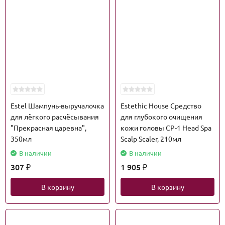
Estel Шампунь-выручалочка
Estethic House Средство
для лёгкого расчёсывания
для глубокого очищения
"Прекрасная царевна",
кожи головы CP-1 Head Spa
350мл
Scalp Scaler, 210мл
В наличии
В наличии
307
1 905
₽
₽
В корзину
В корзину