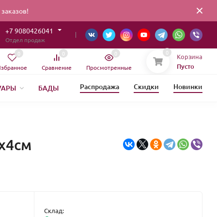
заказов!
+7 9080426041
Отдел продаж
0
0
0
0
Корзина
Пусто
збранное
Сравнение
Просмотренные
Распродажа
Скидки
Новинки
УАРЫ
БАДЫ
ИЯ
ЕТИКА
9х4см
Склад: