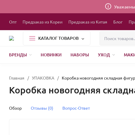
Уважаемые
Опт
Предзаказ из Кореи
Предзаказ из Китая
Блог
Пр
КАТАЛОГ ТОВАРОВ
БРЕНДЫ
НОВИНКИ
НАБОРЫ
УХОД
МАК
1000 МЕЛОЧЕЙ
БЫТОВАЯ ХИМИЯ
УПАКОВКА
НОВЫЙ ГОД
БР
Главная
/
УПАКОВКА
/
Коробка новогодняя складная фигур
Коробка новогодняя складна
Обзор
Отзывы (0)
Вопрос-Ответ