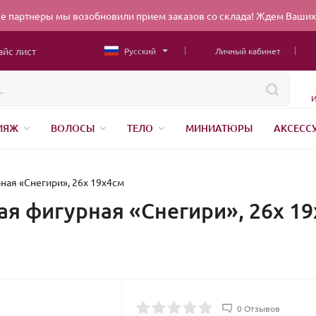
 партнеры мы возобновили прием заказов со склада! Ждем Ваших 
айс лист
Русский
Личный кабинет
И
ИЯЖ
ВОЛОСЫ
ТЕЛО
МИНИАТЮРЫ
АКСЕСС
НИЖНЕЕ БЕЛЬЕ
ШВЕЙНАЯ ФУРНИТУРА
ПАРФЮМЕР
ЕНДЫ
БЕЛОРУССКАЯ КОСМЕТИКА
КИТАЙСКАЯ КОСМ
ная «Снегири», 26х 19х4см
я фигурная «Снегири», 26х 1
0 Отзывов