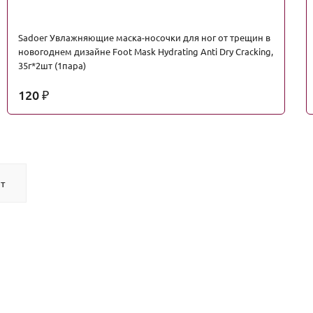
Sadoer Увлажняющие маска-носочки для ног от трещин в
новогоднем дизайне Foot Mask Hydrating Anti Dry Cracking,
35г*2шт (1пара)
120
₽
т