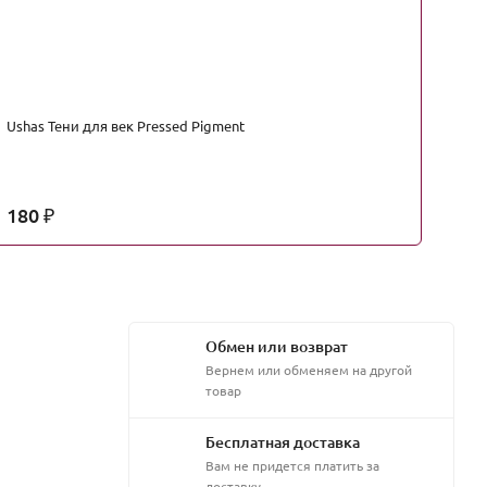
Ushas Тени для век Pressed Pigment
Di
180
2
₽
Обмен или возврат
Вернем или обменяем на другой
товар
Бесплатная доставка
Вам не придется платить за
доставку