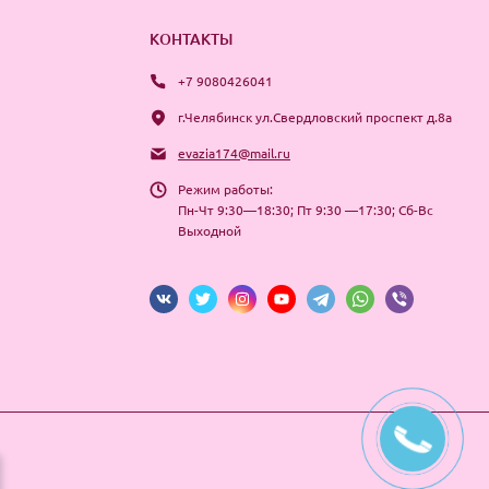
КОНТАКТЫ
+7 9080426041
г.Челябинск ул.Свердловский проспект д.8а
evazia174@mail.ru
Режим работы:
Пн-Чт 9:30—18:30; Пт 9:30 —17:30; Сб-Вс
Выходной