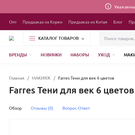
Уважаемые
Опт
Предзаказ из Кореи
Предзаказ из Китая
Блог
Пр
КАТАЛОГ ТОВАРОВ
БРЕНДЫ
НОВИНКИ
НАБОРЫ
УХОД
МАК
1000 МЕЛОЧЕЙ
БЫТОВАЯ ХИМИЯ
УПАКОВКА
НОВЫЙ ГОД
БР
Главная
/
МАКИЯЖ
/
Farres Тени для век 6 цветов
Farres Тени для век 6 цветов
Обзор
Отзывы (0)
Вопрос-Ответ