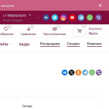
заказов!
+7 9080426041
Отдел продаж
0
0
0
0
Корзина
Пусто
збранное
Сравнение
Просмотренные
Распродажа
Скидки
Новинки
УАРЫ
БАДЫ
ИЯ
ЕТИКА
Склад: