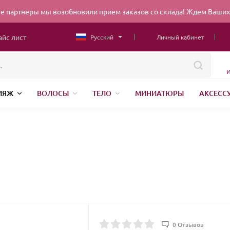
 партнеры мы возобновили прием заказов со склада! Ждем Ваших 
айс лист
Русский
Личный кабинет
И
ИЯЖ
ВОЛОСЫ
ТЕЛО
МИНИАТЮРЫ
АКСЕСС
НИЖНЕЕ БЕЛЬЕ
ШВЕЙНАЯ ФУРНИТУРА
ПАРФЮМЕР
ЕНДЫ
БЕЛОРУССКАЯ КОСМЕТИКА
КИТАЙСКАЯ КОСМ
0 Отзывов