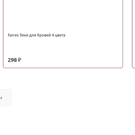
Farres Тени для бровей 4 цвета
298
₽
т