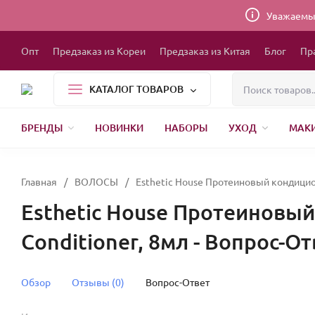
Уважаемые
Опт
Предзаказ из Кореи
Предзаказ из Китая
Блог
Пр
КАТАЛОГ ТОВАРОВ
БРЕНДЫ
НОВИНКИ
НАБОРЫ
УХОД
МАК
1000 МЕЛОЧЕЙ
БЫТОВАЯ ХИМИЯ
УПАКОВКА
НОВЫЙ ГОД
БР
Главная
/
ВОЛОСЫ
/
Esthetic House Протеиновый кондицион
Esthetic House Протеиновый
Conditioner, 8мл - Вопрос-От
Обзор
Отзывы (0)
Вопрос-Ответ