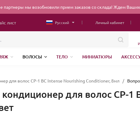
 партнеры мы возобновили прием заказов со склада! Ждем Ваших 
айс лист
Русский
Личный кабинет
И
ИЯЖ
ВОЛОСЫ
ТЕЛО
МИНИАТЮРЫ
АКСЕСС
НИЖНЕЕ БЕЛЬЕ
ШВЕЙНАЯ ФУРНИТУРА
ПАРФЮМЕР
ЕНДЫ
БЕЛОРУССКАЯ КОСМЕТИКА
КИТАЙСКАЯ КОСМ
ер для волос CP-1 BС Intense Nourishing Conditioner, 8мл
/
Вопро
 кондиционер для волос CP-1 B
вет