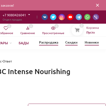
заказов!
+7 9080426041
Отдел продаж
0
0
0
0
Корзина
Пусто
збранное
Сравнение
Просмотренные
Распродажа
Скидки
Новинки
УАРЫ
БАДЫ
ИЯ
ЕТИКА
с-Ответ
С Intense Nourishing