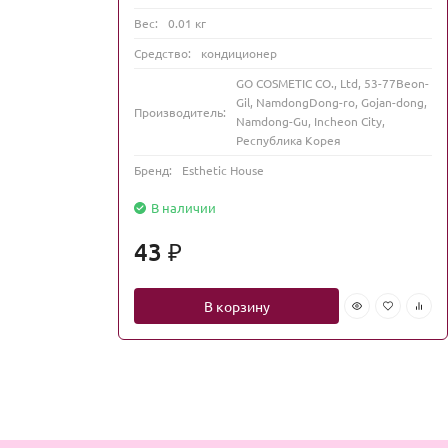
Вес:
0.01 кг
Средство:
кондиционер
GO COSMETIC CO., Ltd, 53-77Beon-
Gil, NamdongDong-ro, Gojan-dong,
Производитель:
Namdong-Gu, Incheon City,
Республика Корея
Бренд:
Esthetic House
В наличии
43
₽
В корзину