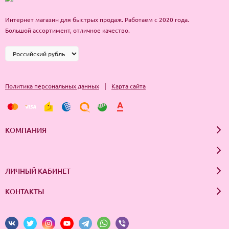
волосы, равномерно распределить по всей длине от корней до
кончиков. Выдержать 2-5 минут, затем смыть чистой теплой
Интернет магазин для быстрых продаж. Работаем с 2020 года.
Большой ассортимент, отличное качество.
водой. Подходит для ежедневного применения. 18 мл
|
Политика персональных данных
Карта сайта
КОМПАНИЯ
ЛИЧНЫЙ КАБИНЕТ
КОНТАКТЫ