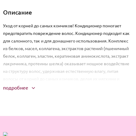
Описание
Уход от корней до самых кончиков! Кондиционер помогает
предотвратить повреждение волос. Кондиционер подходит как
для салонного, так и для домашнего использования. Комплекс
из белков, масел, коллагена, экстрактов растений (пшеничный
белок, коллаген, эластин, кератиновая аминокислота, экстракт
лакричника, протеины шелка) оказывает мощное воздействие
на структуру волос, удерживая естественную влагу, питая
волосы от корней до самых кончиков, делая их мягкими и
эластичными. После применения волосы выглядят блестящими,
подробнее
гладкими и по-настоящему здоровыми. Для лечения волос
рекомендуется постоянное использование. Для достижения
максимального эффекта рекомендуется сочетать с другими
средствами этой линейки (шампуни, маски, сыворотки). Не
содержит сульфатов. Способ применения: После мытья волос
шампунем нанести необходимое количество кондиционера на