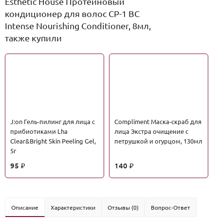
Esthetic House Протеиновый
кондиционер для волос CP-1 BС
Intense Nourishing Conditioner, 8мл,
также купили
J:on Гель-пилинг для лица с
Сompliment Маска-скраб для
прибиотиками Lha
лица Экстра очищение с
Clear&Bright Skin Peeling Gel,
петрушкой и огурцом, 130мл
5г
95
140
₽
₽
Описание
Характеристики
Отзывы (0)
Вопрос-Ответ