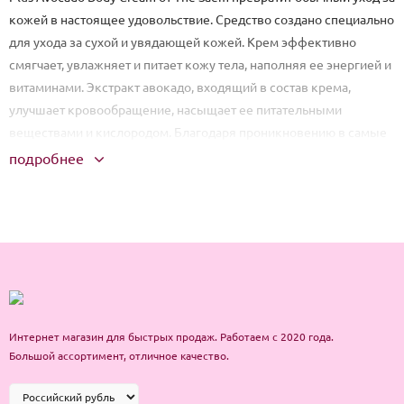
кожей в настоящее удовольствие. Средство создано специально
для ухода за сухой и увядающей кожей. Крем эффективно
смягчает, увлажняет и питает кожу тела, наполняя ее энергией и
витаминами. Экстракт авокадо, входящий в состав крема,
улучшает кровообращение, насыщает ее питательными
веществами и кислородом. Благодаря проникновению в самые
глубокие слои эпидермиса, экстракт авокадо способствует
подробнее
выработке естественного эластина и коллагена, что позволяет
бороться с признаками старения и увядания
кожи. Дополнительным смягчающим действием обладает
экстракт меда. Он беспрепятственно проникает в поры, смягчая
кожу и запуская обменные процессы в тканях.
Способ применения: После принятия душа на подсушенную
полотенцем кожу нанесите средство и распределите
Интернет магазин для быстрых продаж. Работаем с 2020 года.
деликатными движениями. Дождитесь впитывания.
Большой ассортимент, отличное качество.