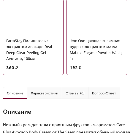
FarmStay Пилинг-гель с
J:on Очищающая энзимная
экстрактом авокадо Real
пудра с экстрактом матча
Deep Clear Peeling Gel
Matcha Enzyme Powder Wash,
Avocado, 100мл
1г
360
192
₽
₽
Описание
Характеристики
Отзывы (0)
Вопрос-Ответ
Описание
Нежный крем для тела с приятным фруктовым ароматом Care
Plus Avocado Body Cream от The Saem превратит обычный уход за