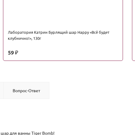
Лаборатория Катрин Бурлящий шар Happy «Всё будет
клубнично!», 130г
59
₽
Вопрос-Ответ
 шар для ванны Tiger Bomb!