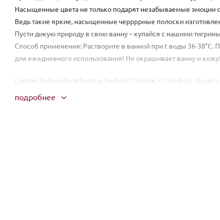
Насыщенные цвета не только подарят незабываемые эмоции от 
Ведь такие яркие, насыщенные черрррные полоски изготовлены
Пусти дикую природу в свою ванну – купайся с нашими тигри
Способ применения: Растворите в ванной при t воды 36-38°С.
для ежедневного использования! Не окрашивает ванну и кожу
Состав: Sodium bicarbonate, Sodium Chloride, Citric Acid, Glycerin
подробнее