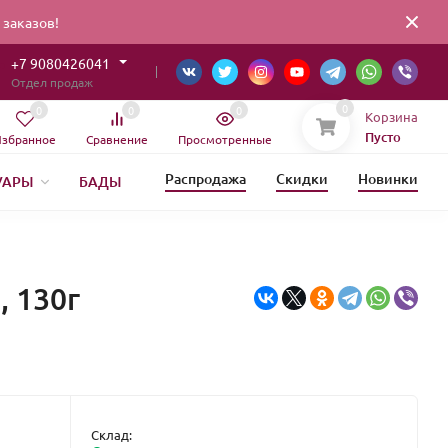
заказов!
+7 9080426041
Отдел продаж
0
0
0
0
Корзина
Пусто
збранное
Сравнение
Просмотренные
Распродажа
Скидки
Новинки
УАРЫ
БАДЫ
ИЯ
ЕТИКА
 130г
Склад: