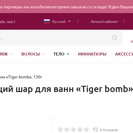
 партнеры мы возобновили прием заказов со склада! Ждем Ваших 
айс лист
Русский
Личный кабинет
И
ИЯЖ
ВОЛОСЫ
ТЕЛО
МИНИАТЮРЫ
АКСЕСС
НИЖНЕЕ БЕЛЬЕ
ШВЕЙНАЯ ФУРНИТУРА
ПАРФЮМЕР
ЕНДЫ
БЕЛОРУССКАЯ КОСМЕТИКА
КИТАЙСКАЯ КОСМ
н «Tiger bomb», 130г
й шар для ванн «Tiger bomb»,
0 Отзывов