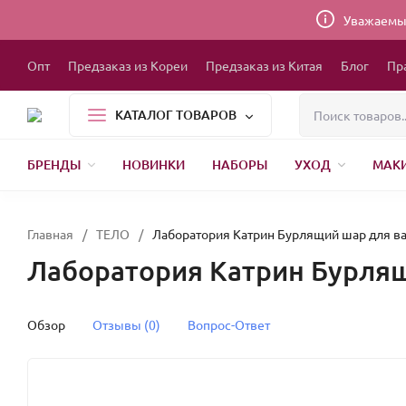
Уважаемые
Опт
Предзаказ из Кореи
Предзаказ из Китая
Блог
Пр
КАТАЛОГ ТОВАРОВ
БРЕНДЫ
НОВИНКИ
НАБОРЫ
УХОД
МАК
1000 МЕЛОЧЕЙ
БЫТОВАЯ ХИМИЯ
УПАКОВКА
НОВЫЙ ГОД
БР
Главная
/
ТЕЛО
/
Лаборатория Катрин Бурлящий шар для ван
Лаборатория Катрин Бурлящи
Обзор
Отзывы (0)
Вопрос-Ответ