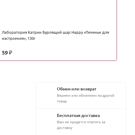
Лаборатория Катрин Бурлящий шар Happy «Печенье для
Л
настроения», 130г
ср
59
1
₽
Обмен или возврат
Вернем или обменяем на другой
товар
Бесплатная доставка
Вам не придется платить за
доставку