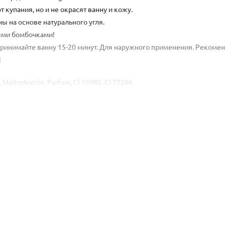
купания, но и не окрасят ванну и кожу.
 на основе натурального угля.
ными бомбочками!
 Принимайте ванну 15-20 минут. Для наружного применения. Рекоме
!
, Maltodextrin, Parfum, Сl 15985, Сl 77266.