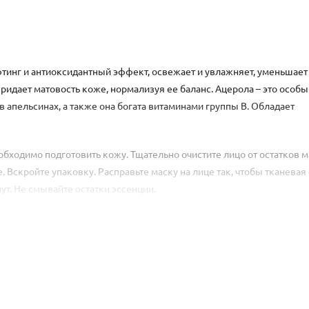
тинг и антиоксидантный эффект, освежает и увлажняет, уменьшает
идает матовость коже, нормализуя ее баланс. Ацерола – это особы
в апельсинах, а также она богата витаминами группы В. Обладает
обходимо подготовить кожу. Тщательно очистите лицо от остатков 
 Вскройте упаковку. Расправьте маску на лице так, чтобы тканевая
ут. Не смывайте остатки эссенции.