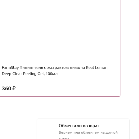
FarmStay Пилинг-гель с экстрактом лимона Real Lemon
Co
Deep Clear Peeling Gel, 100мл
2
360
2
₽
Обмен или возврат
Вернем или обменяем на другой
товар