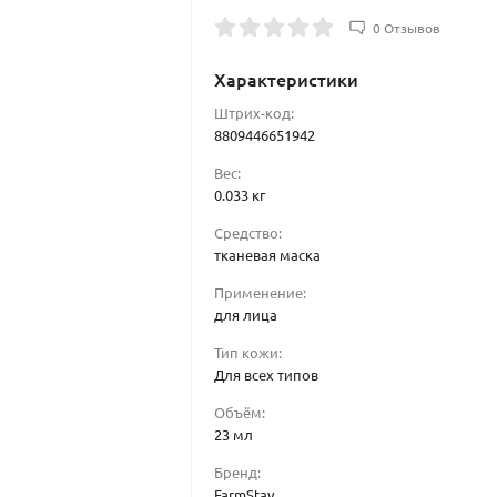
0 Отзывов
Характеристики
Штрих-код:
8809446651942
Вес:
0.033 кг
Средство:
тканевая маска
Применение:
для лица
Тип кожи:
Для всех типов
Объём:
23 мл
Бренд:
FarmStay