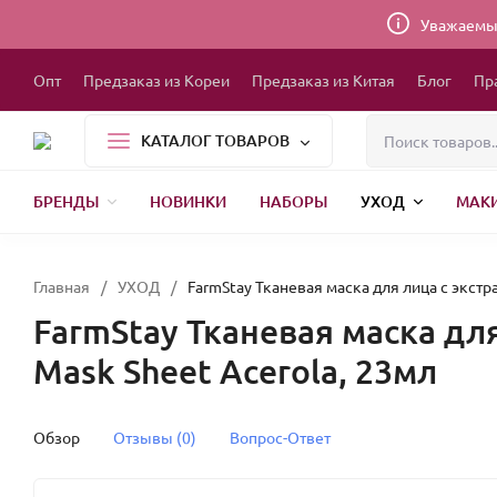
Уважаемые
Опт
Предзаказ из Кореи
Предзаказ из Китая
Блог
Пр
КАТАЛОГ ТОВАРОВ
БРЕНДЫ
НОВИНКИ
НАБОРЫ
УХОД
МАК
1000 МЕЛОЧЕЙ
БЫТОВАЯ ХИМИЯ
УПАКОВКА
НОВЫЙ ГОД
БР
Главная
/
УХОД
/
FarmStay Тканевая маска для лица с экстра
FarmStay Тканевая маска для
Mask Sheet Acerola, 23мл
Обзор
Отзывы (0)
Вопрос-Ответ