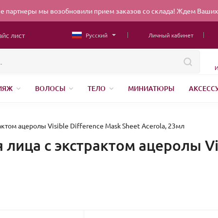
 партнеры мы возобновили прием заказов со склада! Ждем Ваших 
айс лист
Русский
Личный кабинет
И
ИЯЖ
ВОЛОСЫ
ТЕЛО
МИНИАТЮРЫ
АКСЕСС
НИЖНЕЕ БЕЛЬЕ
ШВЕЙНАЯ ФУРНИТУРА
ПАРФЮМЕР
ЕНДЫ
БЕЛОРУССКАЯ КОСМЕТИКА
КИТАЙСКАЯ КОСМ
ктом ацеролы Visible Difference Mask Sheet Acerola, 23мл
 лица с экстрактом ацеролы Vis