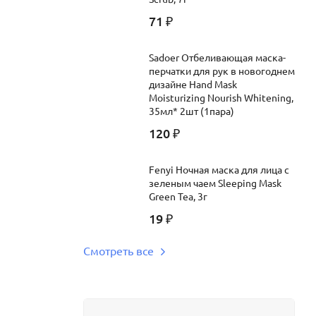
71
₽
Sadoer Отбеливающая маска-
перчатки для рук в новогоднем
дизайне Hand Mask
Moisturizing Nourish Whitening,
35мл* 2шт (1пара)
120
₽
Fenyi Ночная маска для лица с
зеленым чаем Sleeping Mask
Green Tea, 3г
19
₽
Смотреть все