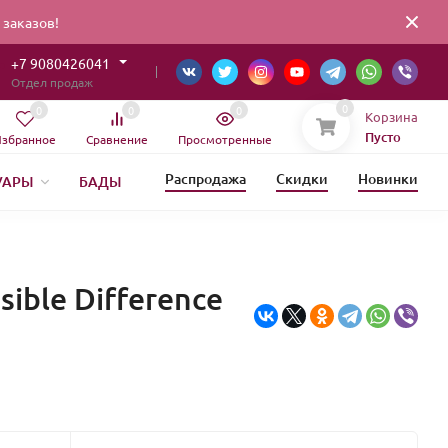
заказов!
+7 9080426041
Отдел продаж
0
0
0
0
Корзина
Пусто
збранное
Сравнение
Просмотренные
Распродажа
Скидки
Новинки
УАРЫ
БАДЫ
ИЯ
ЕТИКА
ible Difference