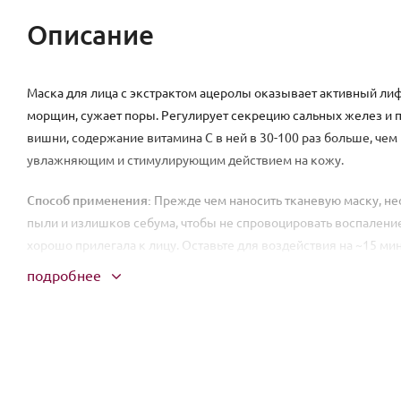
Описание
Маска для лица с экстрактом ацеролы оказывает активный лиф
морщин, сужает поры. Регулирует секрецию сальных желез и пр
вишни, содержание витамина С в ней в 30-100 раз больше, чем 
увлажняющим и стимулирующим действием на кожу.
Способ применения:
Прежде чем наносить тканевую маску, не
пыли и излишков себума, чтобы не спровоцировать воспаление.
хорошо прилегала к лицу. Оставьте для воздействия на ~15 мин
подробнее