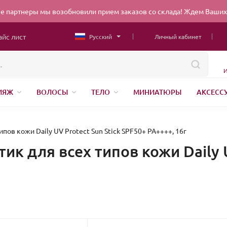
 партнеры мы возобновили прием заказов со склада! Ждем Ваших 
айс лист
Русский
Личный кабинет
И
ИЯЖ
ВОЛОСЫ
ТЕЛО
МИНИАТЮРЫ
АКСЕСС
НИЖНЕЕ БЕЛЬЕ
ШВЕЙНАЯ ФУРНИТУРА
ПАРФЮМЕР
ЕНДЫ
БЕЛОРУССКАЯ КОСМЕТИКА
КИТАЙСКАЯ КОСМ
пов кожи Daily UV Protect Sun Stick SPF50+ PA++++, 16г
ик для всех типов кожи Daily 