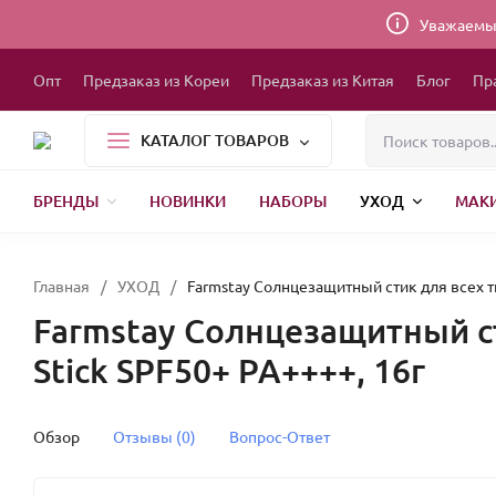
Уважаемые
Опт
Предзаказ из Кореи
Предзаказ из Китая
Блог
Пр
КАТАЛОГ ТОВАРОВ
БРЕНДЫ
НОВИНКИ
НАБОРЫ
УХОД
МАК
1000 МЕЛОЧЕЙ
БЫТОВАЯ ХИМИЯ
УПАКОВКА
НОВЫЙ ГОД
БР
Главная
/
УХОД
/
Farmstay Солнцезащитный стик для всех ти
Farmstay Солнцезащитный ст
Stick SPF50+ PA++++, 16г
Обзор
Отзывы (0)
Вопрос-Ответ