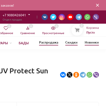
заказов!
+7 9080426041
Отдел продаж
0
0
0
0
Корзина
Пусто
збранное
Сравнение
Просмотренные
Распродажа
Скидки
Новинки
УАРЫ
БАДЫ
ИЯ
ЕТИКА
UV Protect Sun