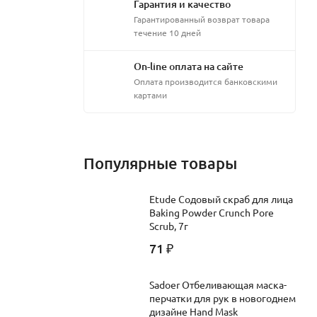
Гарантия и качество
Гарантированный возврат товара
течение 10 дней
On-line оплата на сайте
Оплата производится банковскими
картами
мерно
момента
Популярные товары
Etude Содовый скраб для лица
торые
Baking Powder Crunch Pore
йшего
Scrub, 7г
71
₽
Sadoer Отбеливающая маска-
ne, Bis-
перчатки для рук в новогоднем
sine,
дизайне Hand Mask