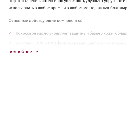
от фотостарения, интенсивно увлажняет, улучшает упругость и
использовать в любое время и в любом месте, так как благодар
Основные действующие компоненты
:
Кокосовое масло
укрепляет защитный барьер кожи, облад
Комплекс UVA и UVB фильтров
защищает кожу от повреж
подробнее
Способ применения
: Нанести необходимое количество на пр
распределив его. Благодаря наличию фильтров, которые начин
нанесения и сразу выходить на улицу. Обновлять каждый 2-3 ча
Меры предосторожности
: Перед применением средства необ
находятся в его составе. Если вы заметили покраснения или 
использования.
Состав
: Caprylic/Capric Triglyceride, Octocrylene, Homosalate, Bu
Dimethicone, Ethylhexyl Salicylate, Ceresin, Ozokerite, Euphorbia
Ethylhexyloxyphenol Methoxyphenyl Triazine, Silica Dimethyl Sil