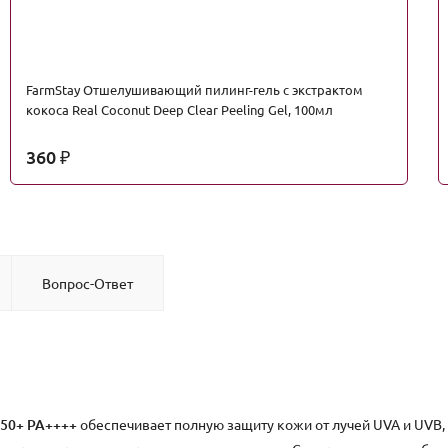
FarmStay Отшелушивающий пилинг-гель с экстрактом
кокоса Real Coconut Deep Clear Peeling Gel, 100мл
360
₽
Вопрос-Ответ
PF50+ PA++++
обеспечивает полную защиту кожи от лучей UVA и UVВ