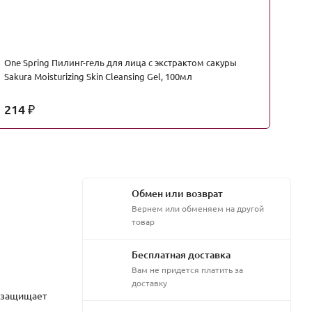
One Spring Пилинг-гель для лица с экстрактом сакуры
J:
Sakura Moisturizing Skin Cleansing Gel, 100мл
5г
214
1
₽
Обмен или возврат
Вернем или обменяем на другой
товар
Бесплатная доставка
Вам не придется платить за
доставку
, защищает