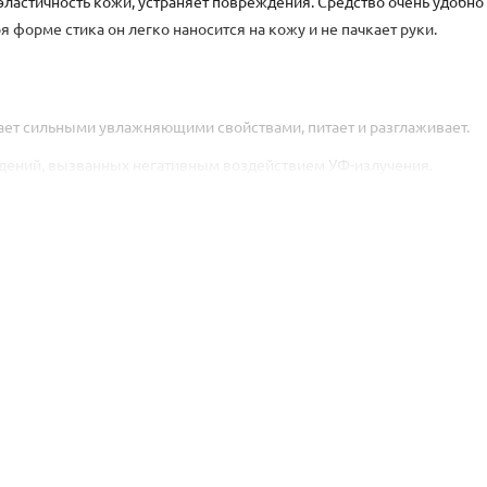
 эластичность кожи, устраняет повреждения. Средство очень удобно
я форме стика он легко наносится на кожу и не пачкает руки.
ает сильными увлажняющими свойствами, питает и разглаживает.
дений, вызванных негативным воздействием УФ-излучения.
едварительно очищенную и тонизированную кожу лица и шеи, равно
ают моментально работать на коже, можно не ждать 20-30 минут с 
са.
ходимо убедиться в совместимости вашей кожи с компонентами, ко
другую нежелательную реакцию, рекомендуем отказаться от дальне
tylene Glycol Dicaprylate/Dicaprate, Polymethyl Methacrylate, Silica,
 Cerifera (Candelilla) Wax, Polyethylene, Butyl Methoxydibenzoylmetha
ylate, Vinyl Dimethicone/Methicone Silsesquioxane Crosspolymer, Adeno