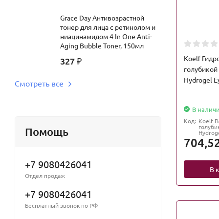
Grace Day Антивозрастной
тонер для лица с ретинолом и
ниацинамидом 4 In One Anti-
Aging Bubble Toner, 150мл
Koelf Гидр
327
₽
голубикой 
Hydrogel E
Смотреть все
В налич
Код:
Koelf Г
голубик
Помощь
Hydrog
704,5
+7 9080426041
В 
Отдел продаж
+7 9080426041
Бесплатный звонок по РФ