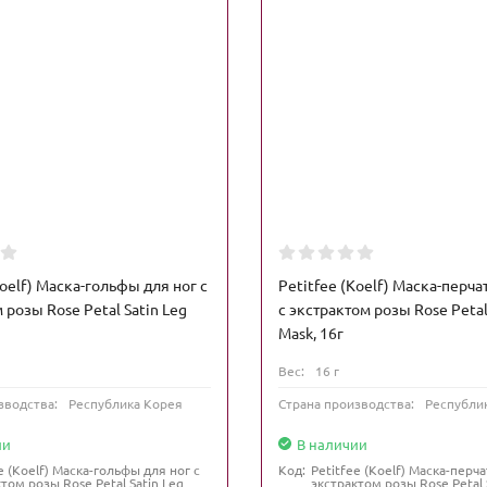
Koelf) Маска-гольфы для ног с
Petitfee (Koelf) Маска-перча
 розы Rose Petal Satin Leg
с экстрактом розы Rose Petal
Mask, 16г
Вес:
16 г
зводства:
Республика Корея
Страна производства:
Республи
ии
В наличии
e (Koelf) Маска-гольфы для ног с
Код:
Petitfee (Koelf) Маска-перча
том розы Rose Petal Satin Leg
экстрактом розы Rose Petal 