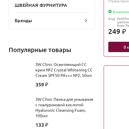
Страна прои
ШВЕЙНАЯ ФУРНИТУРА
В налич
Код:
Petitf
Бренды
шапочк
Rose Pe
249
₽
В 
Популярные товары
3W Clinic Осветляющий СС
крем №2 Crystal Whitening CC
Cream SPF50 PA+++ №2, 50мл
359
₽
3W Clinic Пенка для умывания
с гиалуроновой кислотой
Hyaluronic Cleansing Foam,
100мл
133
₽