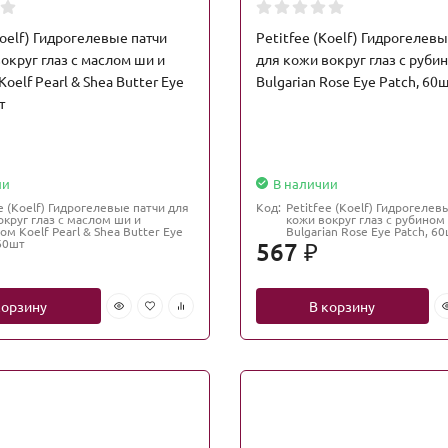
Koelf) Гидрогелевые патчи
Petitfee (Koelf) Гидрогелевы
округ глаз с маслом ши и
для кожи вокруг глаз с руби
oelf Pearl & Shea Butter Eye
Bulgarian Rose Eye Patch, 60
т
ии
В наличии
e (Koelf) Гидрогелевые патчи для
Код:
Petitfee (Koelf) Гидрогелев
округ глаз с маслом ши и
кожи вокруг глаз с рубином
м Koelf Pearl & Shea Butter Eye
Bulgarian Rose Eye Patch, 6
 60шт
567
₽
корзину
В корзину