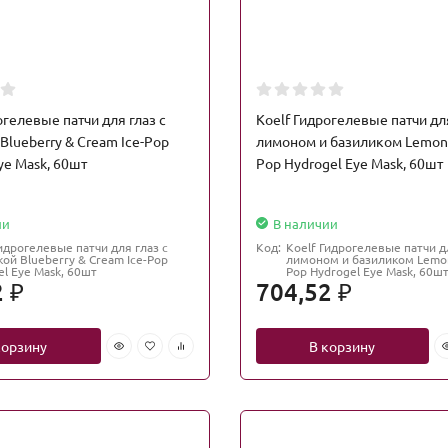
огелевые патчи для глаз с
Koelf Гидрогелевые патчи для
Blueberry & Cream Ice-Pop
лимоном и базиликом Lemon &
ye Mask, 60шт
Pop Hydrogel Eye Mask, 60шт
ии
В наличии
идрогелевые патчи для глаз с
Код:
Koelf Гидрогелевые патчи дл
ой Blueberry & Cream Ice-Pop
лимоном и базиликом Lemon 
el Eye Mask, 60шт
Pop Hydrogel Eye Mask, 60ш
2
704,52
₽
₽
корзину
В корзину