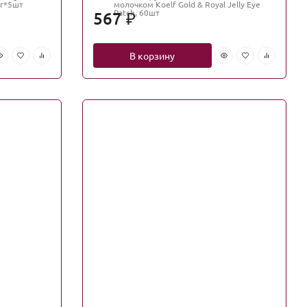
2г*5шт
молочком Koelf Gold & Royal Jelly Eye
Patch, 60шт
567
₽
В корзину