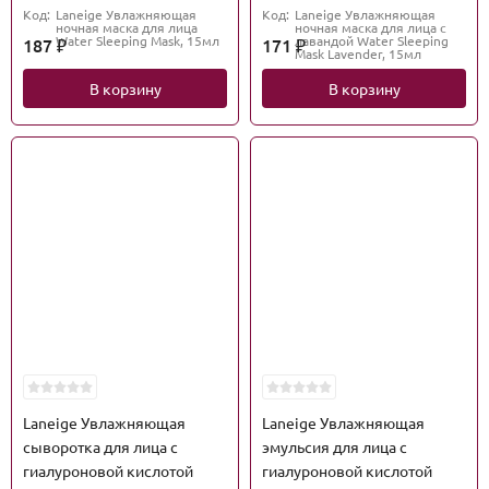
Код:
Laneige Увлажняющая
Код:
Laneige Увлажняющая
ночная маска для лица
ночная маска для лица с
Water Sleeping Mask, 15мл
лавандой Water Sleeping
187
171
₽
₽
Mask Lavender, 15мл
В корзину
В корзину
Laneige Увлажняющая
Laneige Увлажняющая
сыворотка для лица с
эмульсия для лица с
гиалуроновой кислотой
гиалуроновой кислотой