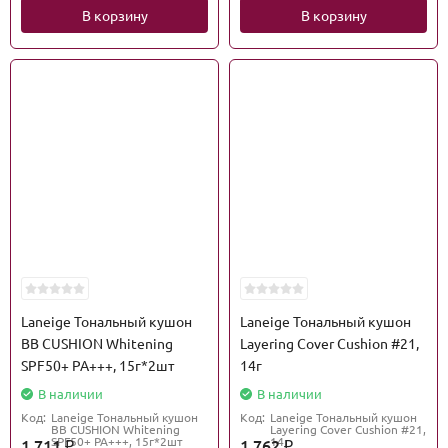
В корзину
В корзину
Laneige Тональный кушон
Laneige Тональный кушон
BB CUSHION Whitening
Layering Cover Cushion #21,
SPF50+ PA+++, 15г*2шт
14г
В наличии
В наличии
Код:
Laneige Тональный кушон
Код:
Laneige Тональный кушон
BB CUSHION Whitening
Layering Cover Cushion #21,
SPF50+ PA+++, 15г*2шт
14г
1 711
1 762
₽
₽