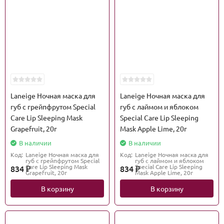
Laneige Ночная маска для
Laneige Ночная маска для
губ с грейпфрутом Special
губ с лаймом и яблоком
Care Lip Sleeping Mask
Special Care Lip Sleeping
Grapefruit, 20г
Mask Apple Lime, 20г
В наличии
В наличии
Код:
Laneige Ночная маска для
Код:
Laneige Ночная маска для
губ с грейпфрутом Special
губ с лаймом и яблоком
Care Lip Sleeping Mask
Special Care Lip Sleeping
834
834
₽
₽
Grapefruit, 20г
Mask Apple Lime, 20г
В корзину
В корзину