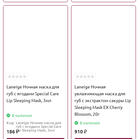
Laneige Ночная маска для
Laneige Ночная
губ с ягодами Special Care
увлажняющая маска для
Lip Sleeping Mask, 3мл
губ с экстрактом сакуры Lip
Sleeping Mask EX Cherry
Blossom, 20г
В наличии
Код:
Laneige Ночная маска для
В наличии
губ с ягодами Special Care
Lip Sleeping Mask, 3мл
186
910
₽
₽