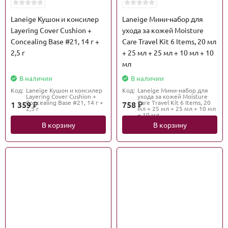
Laneige Кушон и консилер
Laneige Мини-набор для
Layering Cover Cushion +
ухода за кожей Moisture
Concealing Base #21, 14 г +
Care Travel Kit 6 Items, 20 мл
2,5 г
+ 25 мл + 25 мл + 10 мл + 10
мл
В наличии
В наличии
Код:
Laneige Кушон и консилер
Код:
Laneige Мини-набор для
Layering Cover Cushion +
ухода за кожей Moisture
Concealing Base #21, 14 г +
Care Travel Kit 6 Items, 20
1 359
758
₽
₽
2,5 г
мл + 25 мл + 25 мл + 10 мл
+ 10 мл
В корзину
В корзину