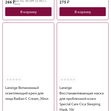
Base No. 40 SPF 25 PA++,
266
275
₽
₽
10мл
В корзину
В корзину
Laneige Витаминный
Laneige
осветляющий крем для
Восстанавливающая маска
лица Radian-C Cream, 30мл
для проблемной кожи
Special Care Cica Sleeping
Mask, 10г