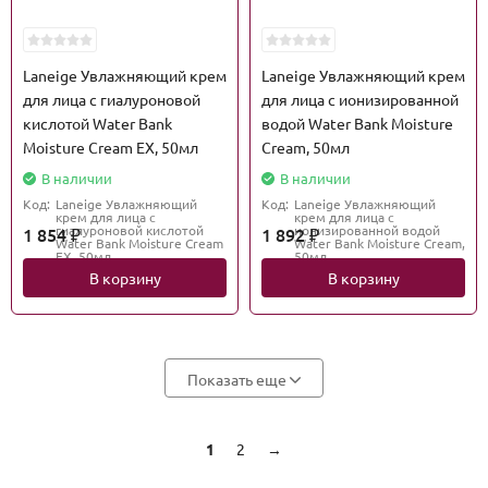
Laneige Увлажняющий крем
Laneige Увлажняющий крем
для лица с гиалуроновой
для лица с ионизированной
кислотой Water Bank
водой Water Bank Moisture
Moisture Cream EX, 50мл
Cream, 50мл
В наличии
В наличии
Код:
Laneige Увлажняющий
Код:
Laneige Увлажняющий
крем для лица с
крем для лица с
гиалуроновой кислотой
ионизированной водой
1 854
1 892
₽
₽
Water Bank Moisture Cream
Water Bank Moisture Cream,
EX, 50мл
50мл
В корзину
В корзину
Показать еще
1
2
→