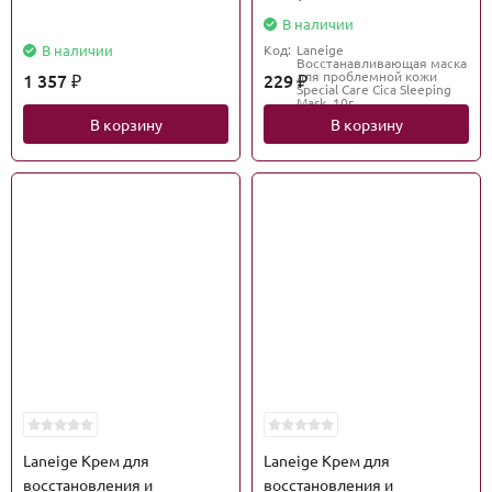
В наличии
В наличии
Код:
Laneige
Восстанавливающая маска
для проблемной кожи
1 357
229
₽
₽
Special Care Cica Sleeping
Mask, 10г
В корзину
В корзину
Laneige Крем для
Laneige Крем для
восстановления и
восстановления и