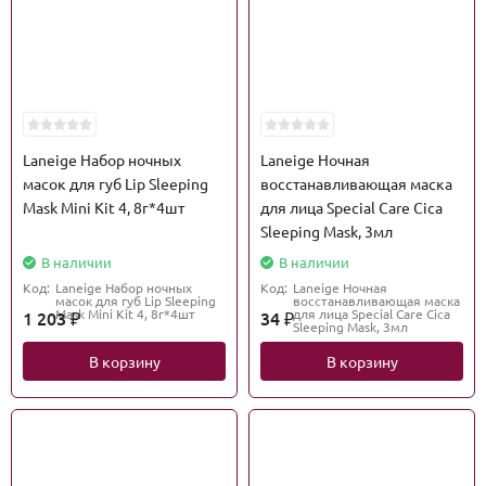
Laneige Набор ночных
Laneige Ночная
масок для губ Lip Sleeping
восстанавливающая маска
Mask Mini Kit 4, 8г*4шт
для лица Special Care Cica
Sleeping Mask, 3мл
В наличии
В наличии
Код:
Laneige Набор ночных
Код:
Laneige Ночная
масок для губ Lip Sleeping
восстанавливающая маска
Mask Mini Kit 4, 8г*4шт
для лица Special Care Cica
1 203
34
₽
₽
Sleeping Mask, 3мл
В корзину
В корзину