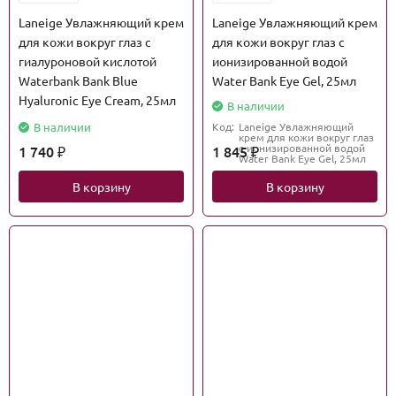
Laneige Увлажняющий крем
Laneige Увлажняющий крем
для кожи вокруг глаз с
для кожи вокруг глаз с
гиалуроновой кислотой
ионизированной водой
Waterbank Bank Blue
Water Bank Eye Gel, 25мл
Hyaluronic Eye Cream, 25мл
В наличии
В наличии
Код:
Laneige Увлажняющий
крем для кожи вокруг глаз
с ионизированной водой
1 740
1 845
₽
₽
Water Bank Eye Gel, 25мл
В корзину
В корзину