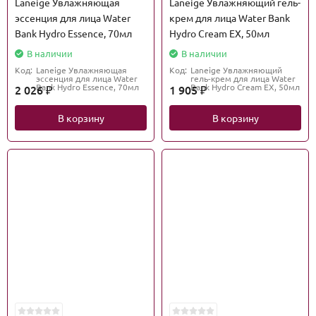
Laneige Увлажняющая
Laneige Увлажняющий гель-
эссенция для лица Water
крем для лица Water Bank
Bank Hydro Essence, 70мл
Hydro Cream EX, 50мл
В наличии
В наличии
Код:
Laneige Увлажняющая
Код:
Laneige Увлажняющий
эссенция для лица Water
гель-крем для лица Water
Bank Hydro Essence, 70мл
Bank Hydro Cream EX, 50мл
2 026
1 905
₽
₽
В корзину
В корзину