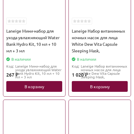
Laneige Мини-набор для
Laneige Набор витаминных
ухода увлажняющий Water
ночных масок для лица
Bank Hydro Kit, 10 мл + 10
White Dew Vita Capsule
мл + 3 мл
Sleeping Mask,
В наличии
В наличии
Код:
Laneige Мини-набор для
Код:
Laneige Набор витаминных
ухода увлажняющий Water
ночных масок для лица
Bank Hydro Kit, 10 мл + 10
White Dew Vita Capsule
267
1 020
₽
₽
мл + 3 мл
Sleeping Mask,
В корзину
В корзину