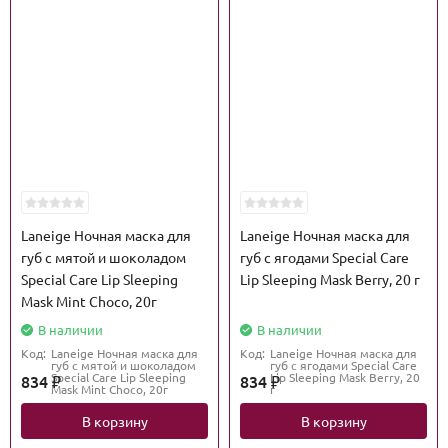
Laneige Ночная маска для
Laneige Ночная маска для
губ с мятой и шоколадом
губ с ягодами Special Care
Special Care Lip Sleeping
Lip Sleeping Mask Berry, 20 г
Mask Mint Choco, 20г
В наличии
В наличии
Код:
Laneige Ночная маска для
Код:
Laneige Ночная маска для
губ с мятой и шоколадом
губ с ягодами Special Care
Special Care Lip Sleeping
Lip Sleeping Mask Berry, 20
834
834
₽
₽
Mask Mint Choco, 20г
г
В корзину
В корзину