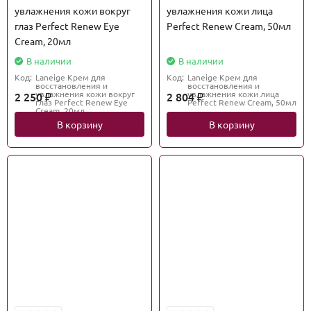
увлажнения кожи вокруг
увлажнения кожи лица
глаз Perfect Renew Eye
Perfect Renew Cream, 50мл
Cream, 20мл
В наличии
В наличии
Код:
Laneige Крем для
Код:
Laneige Крем для
восстановления и
восстановления и
увлажнения кожи вокруг
увлажнения кожи лица
2 250
2 804
₽
₽
глаз Perfect Renew Eye
Perfect Renew Cream, 50мл
Cream, 20мл
В корзину
В корзину