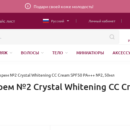
Подари своей коже молодость!
айс лист
Русский
Личный кабинет
И
ИЯЖ
ВОЛОСЫ
ТЕЛО
МИНИАТЮРЫ
АКСЕСС
ИТУРА
БРЕНДЫ
крем №2 Crystal Whitening CC Cream SPF50 PA+++ №2, 50мл
рем №2 Crystal Whitening CC C