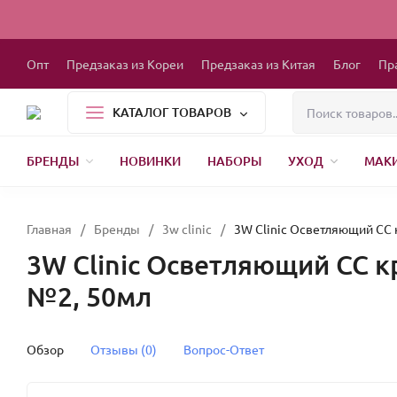
Опт
Предзаказ из Кореи
Предзаказ из Китая
Блог
Пр
КАТАЛОГ ТОВАРОВ
БРЕНДЫ
НОВИНКИ
НАБОРЫ
УХОД
МАК
БЫТОВАЯ ХИМИЯ
ШВЕЙНАЯ ФУРН
Главная
/
Бренды
/
3w clinic
/
3W Clinic Осветляющий СС 
3W Clinic Осветляющий СС к
№2, 50мл
Обзор
Отзывы (0)
Вопрос-Ответ