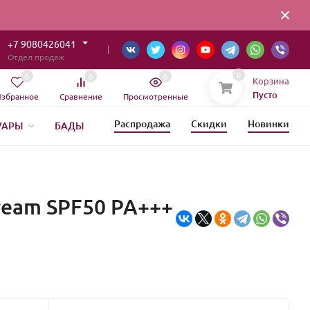
+7 9080426041
Отдел продаж
0
0
0
0
Корзина
Пусто
збранное
Сравнение
Просмотренные
Распродажа
Скидки
Новинки
УАРЫ
БАДЫ
ream SPF50 PA+++