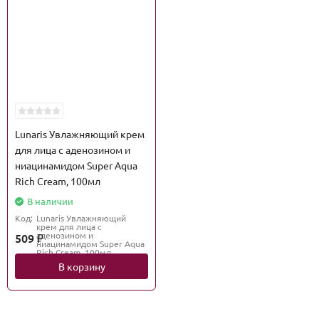
Lunaris Увлажняющий крем
для лица с аденозином и
ниацинамидом Super Aqua
Rich Cream, 100мл
В наличии
Код:
Lunaris Увлажняющий
крем для лица с
аденозином и
509
₽
ниацинамидом Super Aqua
Rich Cream, 100мл
В корзину