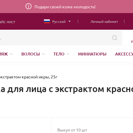
Подари своей коже молодость!
айс лист
Русский
Личный кабинет
И
ИЯЖ
ВОЛОСЫ
ТЕЛО
МИНИАТЮРЫ
АКСЕСС
ТОВАРЫ ДЛЯ ДЕТЕЙ
MEN
ШВЕЙНАЯ ФУРНИТУРА
Н
АНЕНИЕ
 экстрактом красной икры, 25г
ка для лица с экстрактом красн
Выкуп от 10 шт