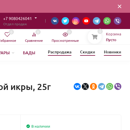
+7 9080426041
Отдел продаж
0
0
0
0
Корзина
Пусто
збранное
Сравнение
Просмотренные
Распродажа
Скидки
Новинки
УАРЫ
БАДЫ
ОВЫЙ ГОД
ой икры, 25г
В наличии