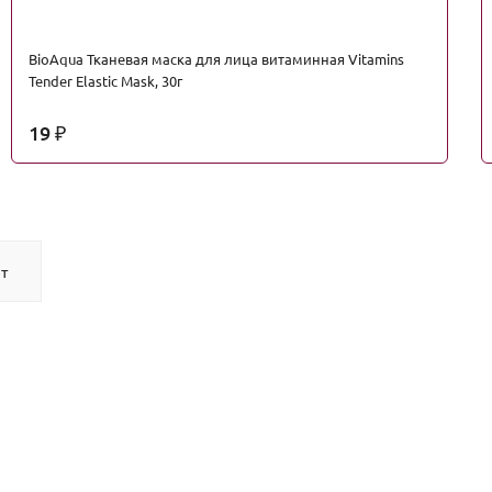
BioAqua Тканевая маска для лица витаминная Vitamins
Tender Elastic Mask, 30г
19
₽
т