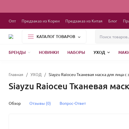
Опт
Предзаказ из Кореи
Предзаказ из Китая
Блог
Пр
КАТАЛОГ ТОВАРОВ
БРЕНДЫ
НОВИНКИ
НАБОРЫ
УХОД
МАК
1000 МЕЛОЧЕЙ
БЫТОВАЯ ХИМИЯ
ДЕТСКАЯ ОДЕЖДА
РЕСНИЦЫ
ХР
Главная
/
УХОД
/
Siayzu Raioceu Тканевая маска для лица с
Siayzu Raioceu Тканевая мас
Обзор
Отзывы (0)
Вопрос-Ответ