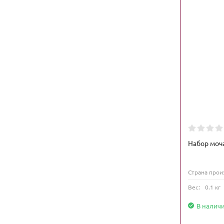
Набор моча
Страна прои
Вес:
0.1 кг
В налич