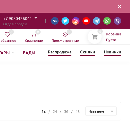
+7 9080426041
Отдел продаж
0
0
0
0
Корзина
Пусто
збранное
Сравнение
Просмотренные
Распродажа
Скидки
Новинки
УАРЫ
БАДЫ
ОВЫЙ ГОД
12
/
24
/
36
/
48
Название