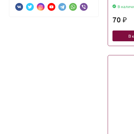
В налич
70
₽
В 