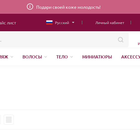
Подари своей коже молодость!
айс лист
Русский
Личный кабинет
И
ИЯЖ
ВОЛОСЫ
ТЕЛО
МИНИАТЮРЫ
АКСЕСС
ТОВАРЫ ДЛЯ ДЕТЕЙ
MEN
ШВЕЙНАЯ ФУРНИТУРА
Н
АНЕНИЕ