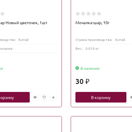
ар Новый цветочек, 1шт
Мочалка-шар, 10г
зводства:
Китай
Страна производства:
Китай
мочалка
Вес:
0.019 кг
ии
В наличии
30
₽
корзину
В корзину