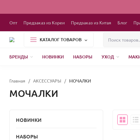
Опт
Предзаказ из Кореи
Предзаказ из Китая
Блог
Пр
КАТАЛОГ ТОВАРОВ
БРЕНДЫ
НОВИНКИ
НАБОРЫ
УХОД
МАК
1000 МЕЛОЧЕЙ
БЫТОВАЯ ХИМИЯ
ДЕТСКАЯ ОДЕЖДА
РЕСНИЦЫ
ХР
Главная
/
АКСЕССУАРЫ
/
МОЧАЛКИ
МОЧАЛКИ
НОВИНКИ
НАБОРЫ