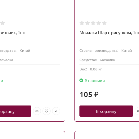
веточек, 1шт
Мочалка Шар с рисунком, 1ш
зводства:
Китай
Страна производства:
Китай
мочалка
Средство:
мочалка
Вес:
0.06 кг
ии
В наличии
105
₽
корзину
В корзину