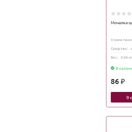
Мочалка-ш
Страна прои
Средство:
Вес:
0.06 кг
В налич
86
₽
В 