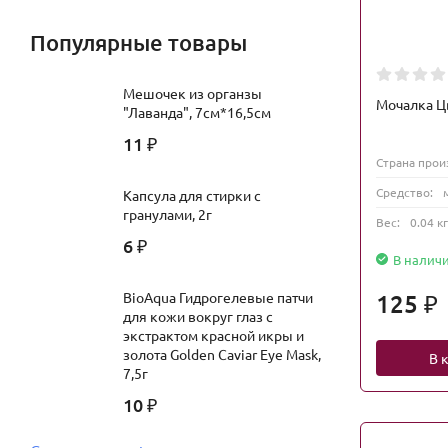
Популярные товары
Мешочек из органзы
Мочалка Ц
"Лаванда", 7см*16,5см
11
₽
Страна прои
Средство:
Капсула для стирки с
гранулами, 2г
Вес:
0.04 кг
6
₽
В налич
125
BioAqua Гидрогелевые патчи
₽
для кожи вокруг глаз c
экстрактом красной икры и
золота Golden Caviar Eye Mask,
В 
7,5г
10
₽