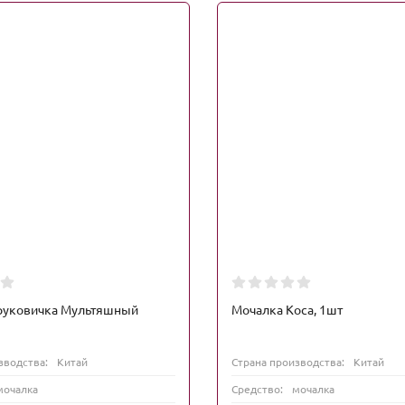
руковичка Мультяшный
Мочалка Коса, 1шт
зводства:
Китай
Страна производства:
Китай
мочалка
Средство:
мочалка