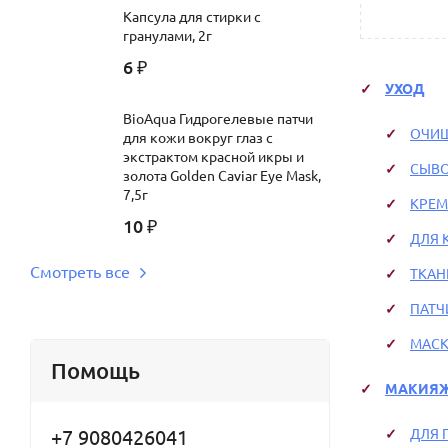
Капсула для стирки с
гранулами, 2г
6
₽
УХОД
BioAqua Гидрогелевые патчи
ОЧИ
для кожи вокруг глаз c
экстрактом красной икры и
СЫВ
золота Golden Caviar Eye Mask,
7,5г
КРЕ
10
₽
ДЛЯ 
Смотреть все
ТКАН
ПАТЧ
МАС
Помощь
МАКИЯ
+7 9080426041
ДЛЯ 