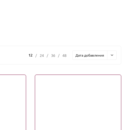
12
/
24
/
36
/
48
Дата добавления