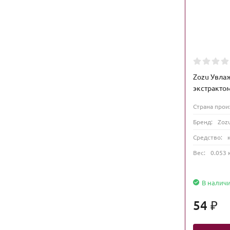
Zozu Увла
экстрактом
Страна прои
Бренд:
Zoz
Средство:
Вес:
0.053 
В налич
54
₽