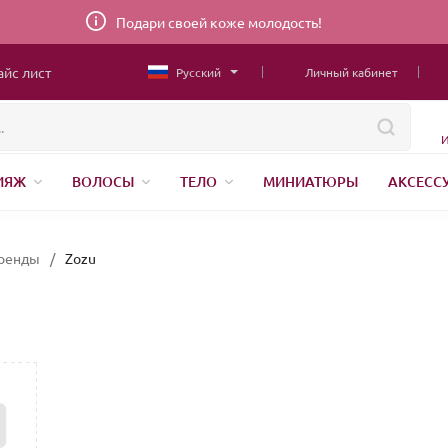
Подари своей коже молодость!
айс лист
Русский
Личный кабинет
И
ИЯЖ
ВОЛОСЫ
ТЕЛО
МИНИАТЮРЫ
АКСЕСС
ТОВАРЫ ДЛЯ ДЕТЕЙ
MEN
ШВЕЙНАЯ ФУРНИТУРА
Н
АНЕНИЕ
ренды
/
Zozu