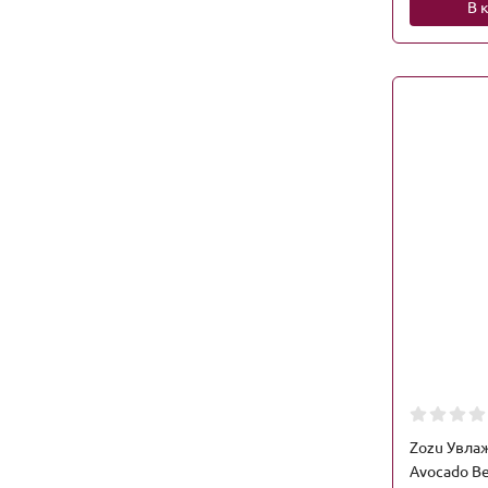
В 
Zozu Увла
Avocado Be