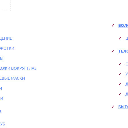
ВОЛ
ЩЕНИЕ
ОРОТКИ
ТЕЛ
МЫ
КОЖИ ВОКРУГ ГЛАЗ
У
ЕВЫЕ МАСКИ
Д
И
Д
КИ
БЫТ
Ж
ГУБ