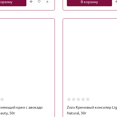
корзину
В корзину
жняющий крем с авокадо
Zozu Кремовый консилер Lig
auty, 50г
Natural, 30г