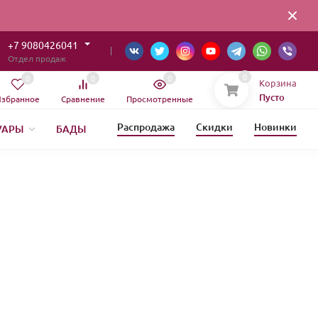
+7 9080426041
Отдел продаж
0
0
0
0
Корзина
Пусто
збранное
Сравнение
Просмотренные
Распродажа
Скидки
Новинки
УАРЫ
БАДЫ
ОВЫЙ ГОД