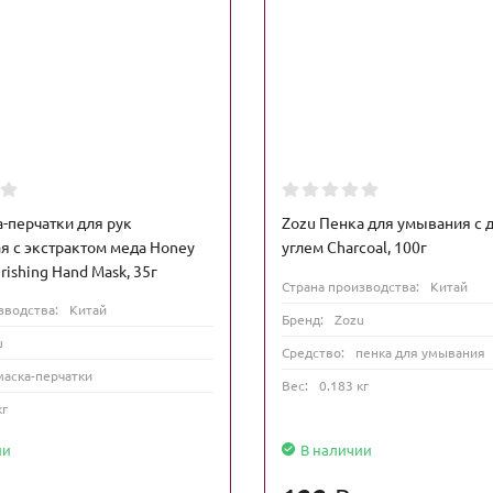
-перчатки для рук
Zozu Пенка для умывания с
я с экстрактом меда Honey
углем Charcoal, 100г
rishing Hand Mask, 35г
Страна производства:
Китай
зводства:
Китай
Бренд:
Zozu
u
Средство:
пенка для умывания
маска-перчатки
Вес:
0.183 кг
кг
ии
В наличии