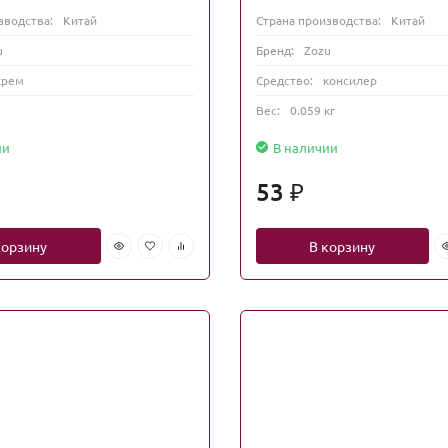
зводства:
Китай
Страна производства:
Китай
u
Бренд:
Zozu
крем
Средство:
консилер
Вес:
0.059 кг
ии
В наличии
53
₽
корзину
В корзину