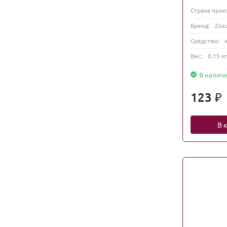
Страна прои
Бренд:
Zoz
Средство:
Вес:
0.15 кг
В налич
123
₽
В 