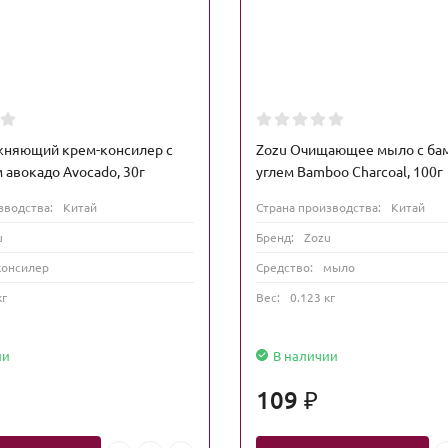
жняющий крем-консилер с
Zozu Очищающее мыло с ба
 авокадо Avocado, 30г
углем Bamboo Charcoal, 100г
зводства:
Китай
Страна производства:
Китай
u
Бренд:
Zozu
консилер
Средство:
мыло
кг
Вес:
0.123 кг
ии
В наличии
109
₽