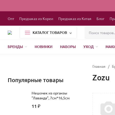
Опт
Предзаказ из Кореи
Предзаказ из Китая
Блог
Пр
КАТАЛОГ ТОВАРОВ
БРЕНДЫ
НОВИНКИ
НАБОРЫ
УХОД
МАК
1000 МЕЛОЧЕЙ
БЫТОВАЯ ХИМИЯ
ДЕТСКАЯ ОДЕЖДА
РЕСНИЦЫ
ХР
Главная
/
Б
Zozu
Популярные товары
Мешочек из органзы
"Лаванда", 7см*16,5см
11
₽