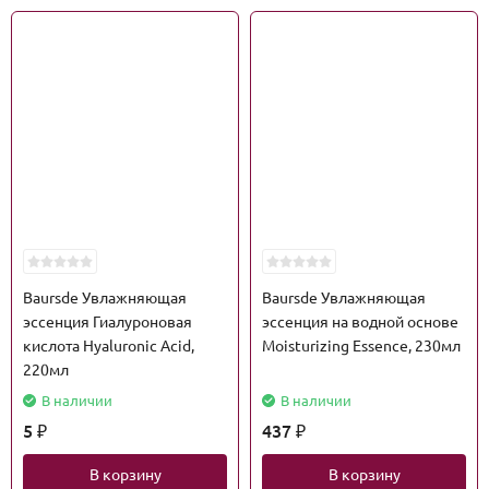
Baursde Увлажняющая
Baursde Увлажняющая
эссенция Гиалуроновая
эссенция на водной основе
кислота Hyaluronic Acid,
Moisturizing Essence, 230мл
220мл
В наличии
В наличии
5
437
₽
₽
В корзину
В корзину