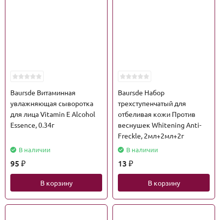
Baursde Витаминная
Baursde Набор
увлажняющая сыворотка
трехступенчатый для
для лица Vitamin E Alcohol
отбеливая кожи Против
Essence, 0.34г
веснушек Whitening Anti-
Freckle, 2мл+2мл+2г
В наличии
В наличии
95
13
₽
₽
В корзину
В корзину