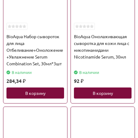
BioAqua Набор сывороток
BioAqua Омолаживающая
для лица
сыворотка для кожи лица с
Отбеливание+Омоложение
никотинамидами
+Увлажнение Serum
Nicotinamide Serum, 30мл
Combination Set, 30мл*3шт
В наличии
В наличии
284,34
92
₽
₽
В корзину
В корзину