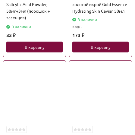
Salicylic Acid Powder,
золотой икрой Gold Essence
50мг+3мл (порошок +
Hydrating Skin Caviar, 50мл
эссенция)
В наличии
В наличии
Код:
.
33
173
₽
₽
В корзину
В корзину