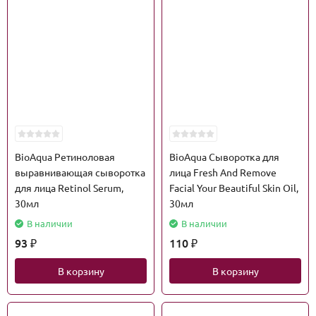
BioAqua Ретиноловая
BioAqua Сыворотка для
выравнивающая сыворотка
лица Fresh And Remove
для лица Retinol Serum,
Facial Your Beautiful Skin Oil,
30мл
30мл
В наличии
В наличии
93
110
₽
₽
В корзину
В корзину