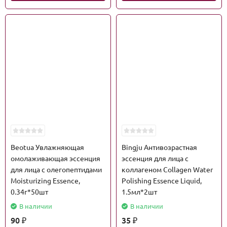
Beotua Увлажняющая
Bingju Антивозрастная
омолаживающая эссенция
эссенция для лица с
для лица с олегопептидами
коллагеном Collagen Water
Moisturizing Essence,
Polishing Essence Liquid,
0.34г*50шт
1.5мл*2шт
В наличии
В наличии
90
35
₽
₽