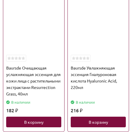
Baursde Очищающая
Baursde Увлажняющая
услажняющая эссенция для
эссенция Гиалуроновая
кожи лица с растительными
кислота Hyaluronic Acid,
экстрактами Resurrection
220мл
Grass, 40мл
В наличии
В наличии
182
216
₽
₽
В корзину
В корзину