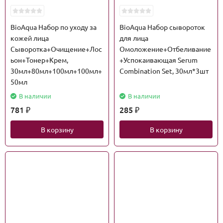
BioAqua Набор по уходу за
BioAqua Набор сывороток
кожей лица
для лица
Сыворотка+Очищение+Лос
Омоложение+Отбеливание
ьон+Тонер+Крем,
+Успокаивающая Serum
30мл+80мл+100мл+100мл+
Combination Set, 30мл*3шт
50мл
В наличии
В наличии
781
285
₽
₽
В корзину
В корзину