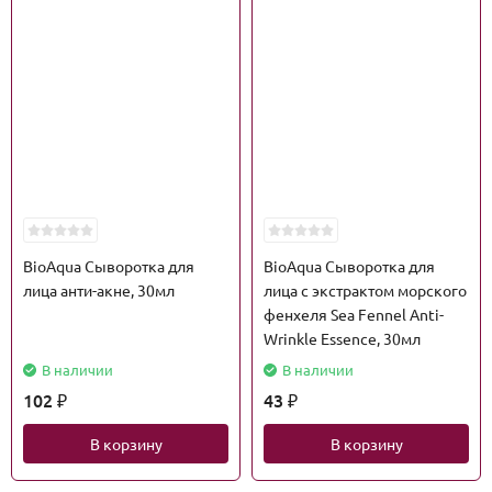
BioAqua Сыворотка для
BioAqua Сыворотка для
лица анти-акне, 30мл
лица с экстрактом морского
фенхеля Sea Fennel Anti-
Wrinkle Essence, 30мл
В наличии
В наличии
102
43
₽
₽
В корзину
В корзину