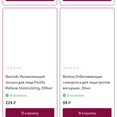
Baursde Увлажняющий
Beotua Отбеливающая
лосьон для лица Perilla
сыворотка для лица против
Relieve Moisturizing, 200мл
веснушек, 30мл
В наличии
В наличии
224
59
₽
₽
В корзину
В корзину