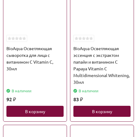
BioAqua Осветляющая
BioAqua Осветляющая
сыворотка для лица с
эссенция с экстрактом
витамином С Vitamin C,
папайи и витамином С
30мл
Papaya Vitamin C
Multidimensional Whitening,
30мл
В наличии
В наличии
92
83
₽
₽
В корзину
В корзину