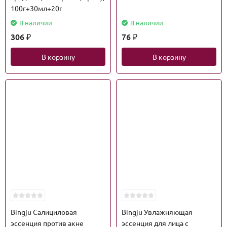
100г+30мл+20г
В наличии
В наличии
306
76
₽
₽
В корзину
В корзину
Bingju Салициловая
Bingju Увлажняющая
эссенция против акне
эссенция для лица с