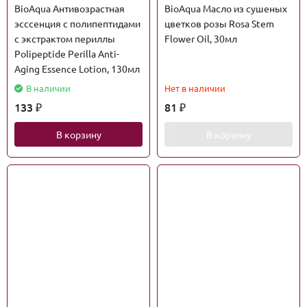
BioAqua Антивозрастная
BioAqua Масло из сушеных
эсссенция с полипептидами
цветков розы Rosa Stem
с экстрактом периллы
Flower Oil, 30мл
Polipeptide Perilla Anti-
Aging Essence Lotion, 130мл
В наличии
Нет в наличии
133
81
₽
₽
В корзину
В корзину