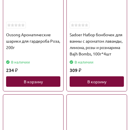
Ousong Ароматические
Sadoer Набор бомбочек для
шарики для гардероба Роза,
ванны с ароматом лаванды,
200г
лимона, розы и розмарина
Bajh Bombs, 100г*4шт
В наличии
В наличии
234
309
₽
₽
В корзину
В корзину