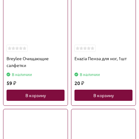
Breylee Очищающие
Evazia Пемза для ног, 1шт
салфетки
В наличии
В наличии
59
20
₽
₽
В корзину
В корзину