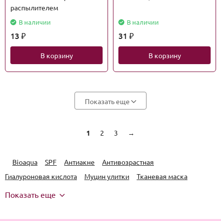
распылителем
В наличии
В наличии
13
31
₽
₽
В корзину
В корзину
Показать еще
1
2
3
→
Bioaqua
SPF
Антиакне
Антивозрастная
Гиалуроновая кислота
Муцин улитки
Тканевая маска
Показать еще