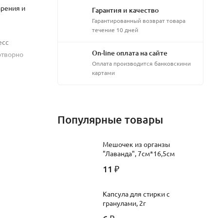
рения и
Гарантия и качество
Гарантированный возврат товара
течение 10 дней
есс
On-line оплата на сайте
отворно
Оплата производится банковскими
картами
з 15-20
Популярные товары
Мешочек из органзы
"Лаванда", 7см*16,5см
11
₽
Капсула для стирки с
гранулами, 2г