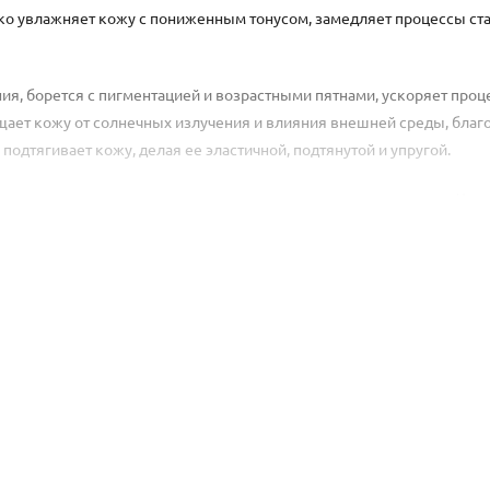
увлажняет кожу с пониженным тонусом, замедляет процессы ста
я, борется с пигментацией и возрастными пятнами, ускоряет проц
ает кожу от солнечных излучения и влияния внешней среды, благ
 подтягивает кожу, делая ее эластичной, подтянутой и упругой.
на заранее очищенную кожу лица, равномерно распределяя ее. Чере