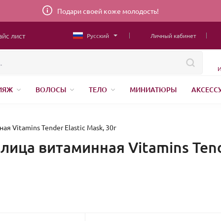
Подари своей коже молодость!
айс лист
Русский
Личный кабинет
И
ИЯЖ
ВОЛОСЫ
ТЕЛО
МИНИАТЮРЫ
АКСЕСС
ТОВАРЫ ДЛЯ ДЕТЕЙ
MEN
ШВЕЙНАЯ ФУРНИТУРА
Н
АНЕНИЕ
я Vitamins Tender Elastic Mask, 30г
лица витаминная Vitamins Tende