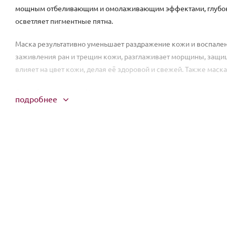
мощным отбеливающим и омолаживающим эффектами, глубоко 
осветляет пигментные пятна.
Маска результативно уменьшает раздражение кожи и воспалени
заживления ран и трещин кожи, разглаживает морщины, защищ
влияет на цвет кожи, делая её здоровой и свежей. Также маска
Способ применения: Извлеките маску из упаковки и нанесите 
подробнее
минут можно снять маску.