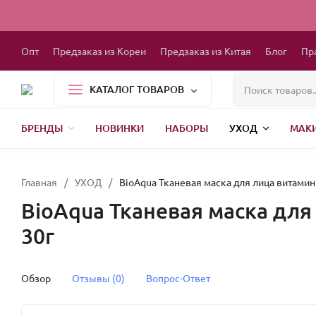
Опт
Предзаказ из Кореи
Предзаказ из Китая
Блог
Пр
КАТАЛОГ ТОВАРОВ
БРЕНДЫ
НОВИНКИ
НАБОРЫ
УХОД
МАК
1000 МЕЛОЧЕЙ
БЫТОВАЯ ХИМИЯ
ДЕТСКАЯ ОДЕЖДА
РЕСНИЦЫ
ХР
Главная
/
УХОД
/
BioAqua Тканевая маска для лица витаминна
BioAqua Тканевая маска для 
30г
Обзор
Отзывы (0)
Вопрос-Ответ