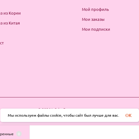
Мой профиль
з из Кореи
Мои заказы
з из Китая
Мои подписки
ст
© 2026 InSale. Все права защищены
OK
Мы используем файлы cookie, чтобы сайт был лучше для вас.
тренные
0