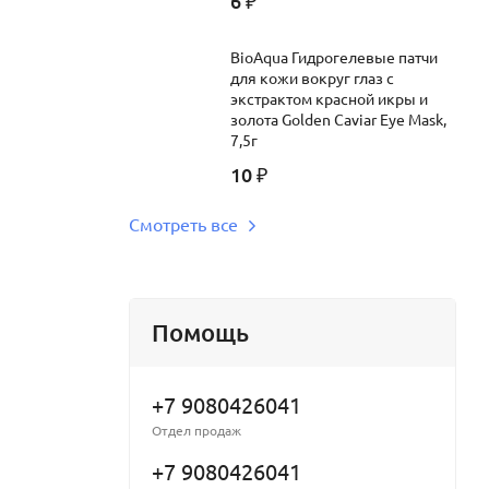
6
₽
BioAqua Гидрогелевые патчи
для кожи вокруг глаз c
экстрактом красной икры и
золота Golden Caviar Eye Mask,
7,5г
10
₽
Смотреть все
Помощь
+7 9080426041
Отдел продаж
+7 9080426041