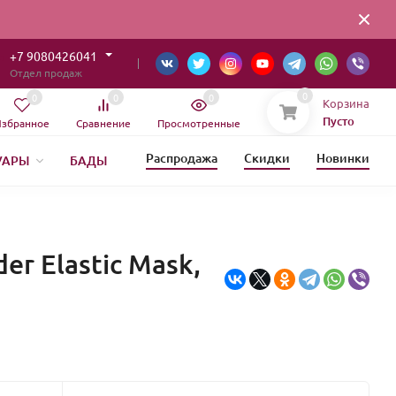
+7 9080426041
Отдел продаж
0
0
0
0
Корзина
Пусто
збранное
Сравнение
Просмотренные
Распродажа
Скидки
Новинки
УАРЫ
БАДЫ
ОВЫЙ ГОД
r Elastic Mask,