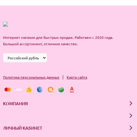
вскройте упаковку чистыми руками, достаньте патчи и поместите
под глаза. Обратите внимание, что более широкая часть патча
должна находиться со стороны внешнего уголка глаза. Оставьте
маску на 15-20 минут, удалите патчи, остатки вбить подушечками
пальцев, не смывать.
Интернет магазин для быстрых продаж. Работаем с 2020 года.
Большой ассортимент, отличное качество.
|
Политика персональных данных
Карта сайта
КОМПАНИЯ
ЛИЧНЫЙ КАБИНЕТ