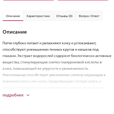
Описание
Характеристики
Отзывы (0)
Вопрос-Ответ
Описание
Патчи глубоко питают и увлажняют кожу и успокаивают,
способствуют уменьшению темных кругов и мешков под
глазами. Экстракт водорослей содержит биологически активные
вещества, стимулирующие синтез гиалуроновой кислоты в
коже, повышающей ее упругость и увлажненность.
Никотинамид способствует увеличению синтезу керамидов в
поверхностном слое коже, предотвращает потерю влаги, а
также стимулирует микроциркуляцию в дерме, делают кожу
эластичной, увлажненной и сияющей.
подробнее
Способ применения: перед использованием маски удалите
макияж с глаз и области под глазами, высушите кожу. Аккуратно