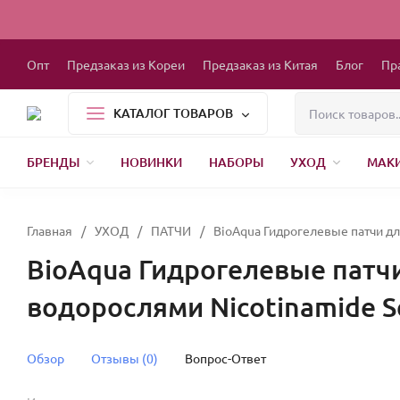
Опт
Предзаказ из Кореи
Предзаказ из Китая
Блог
Пр
КАТАЛОГ ТОВАРОВ
БРЕНДЫ
НОВИНКИ
НАБОРЫ
УХОД
МАК
1000 МЕЛОЧЕЙ
БЫТОВАЯ ХИМИЯ
ДЕТСКАЯ ОДЕЖДА
РЕСНИЦЫ
ХР
Главная
/
УХОД
/
ПАТЧИ
/
BioAqua Гидрогелевые патчи дл
BioAqua Гидрогелевые патчи
водорослями Nicotinamide Se
Обзор
Отзывы (0)
Вопрос-Ответ