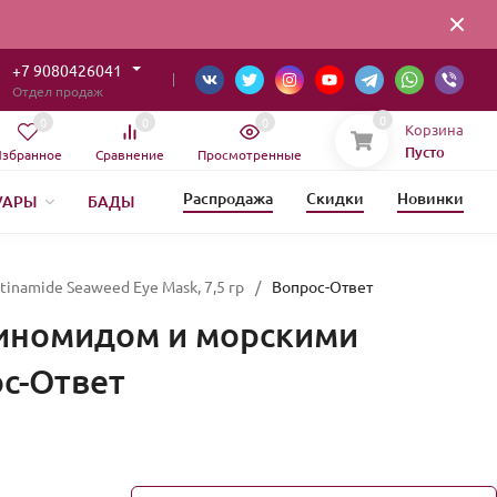
+7 9080426041
Отдел продаж
0
0
0
0
Корзина
Пусто
збранное
Сравнение
Просмотренные
Распродажа
Скидки
Новинки
УАРЫ
БАДЫ
ОВЫЙ ГОД
inamide Seaweed Eye Mask, 7,5 гр
/
Вопрос-Ответ
отиномидом и морскими
ос-Ответ