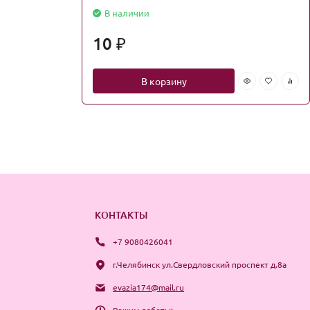
В наличии
10
₽
В корзину
КОНТАКТЫ
+7 9080426041
г.Челябинск ул.Свердловский проспект д.8а
evazia174@mail.ru