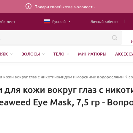
Подари своей коже молодость!
айс лист
Русский
Личный кабинет
И
ИЯЖ
ВОЛОСЫ
ТЕЛО
МИНИАТЮРЫ
АКСЕСС
ТОВАРЫ ДЛЯ ДЕТЕЙ
MEN
ШВЕЙНАЯ ФУРНИТУРА
Н
АНЕНИЕ
я кожи вокруг глаз с никотиномидом и морскими водорослями Nicot
 для кожи вокруг глаз с ник
aweed Eye Mask, 7,5 гр - Вопр