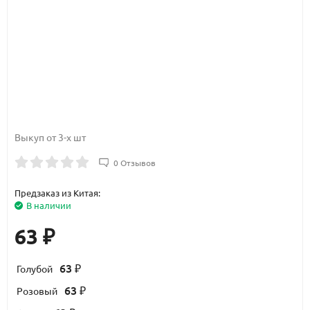
Выкуп от 3-х шт
0 Отзывов
Предзаказ из Китая:
В наличии
63
₽
63
Голубой
₽
63
Розовый
₽