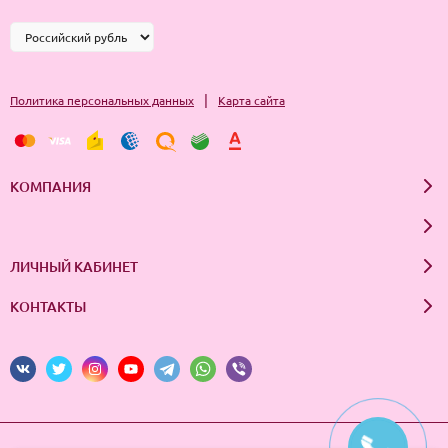
Смочить губку водой или нанести на нее каплю геля для
умывания. Сжать спонж в ладони несколько раз – для
вспенивания. Выжимать и выкручивать его не стоит.
|
Политика персональных данных
Карта сайта
Далее проводится массаж лица при помощи круговых
движений, особо стоит заняться Т-зоной и проблемными
областями. Кожа протирается не более 2-3 раз.
КОМПАНИЯ
В окончание процедуры ополоснуть лицо водой.
ЛИЧНЫЙ КАБИНЕТ
КОНТАКТЫ