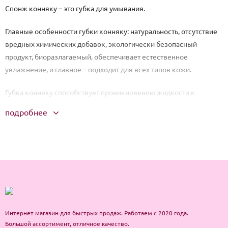
Спонж конняку – это губка для умывания.
Главные особенности губки конняку: натуральность, отсутствие
вредных химических добавок, экологически безопасный
продукт, биоразлагаемый, обеспечивает естественное
увлажнение, и главное – подходит для всех типов кожи.
Губка конняку способствует проникновению жидкости к
верхним слоям эпидермиса, тем самым увлажняя и делая кожу
подробнее
более эластичной. Благодаря своей мягкой, но при этом весьма
упругой текстуре, можно исключить появление аллергии или
раздражения.
Применение:
Перед умыванием конняку рекомендуется снять с лица
декоративную косметику – сама губка для этой цели не
Интернет магазин для быстрых продаж. Работаем с 2020 года.
пригодна и быстро испортится, если постоянно применять еe
Большой ассортимент, отличное качество.
таким образом.