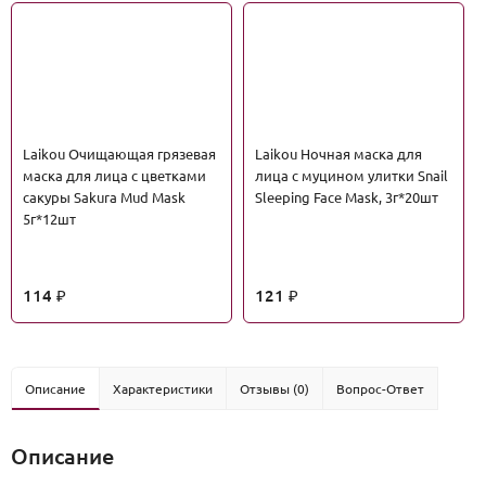
Laikou Очищающая грязевая
Laikou Ночная маска для
маска для лица с цветками
лица с муцином улитки Snail
сакуры Sakura Mud Mask
Sleeping Face Mask, 3г*20шт
5г*12шт
114
121
₽
₽
Описание
Характеристики
Отзывы (0)
Вопрос-Ответ
Описание