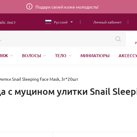
Подари своей коже молодость!
айс лист
Русский
Личный кабинет
И
ИЯЖ
ВОЛОСЫ
ТЕЛО
МИНИАТЮРЫ
АКСЕСС
ТОВАРЫ ДЛЯ ДЕТЕЙ
MEN
ШВЕЙНАЯ ФУРНИТУРА
Н
АНЕНИЕ
итки Snail Sleeping Face Mask, 3г*20шт
а с муцином улитки Snail Sleep