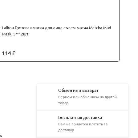
Laikou Грязевая маска для лица с чаем матча Matcha Mud
Ve
Mask, 5г*12шт
ал
114
7
₽
Обмен или возврат
Вернем или обменяем на другой
товар
Бесплатная доставка
Вам не придется платить за
доставку
ь