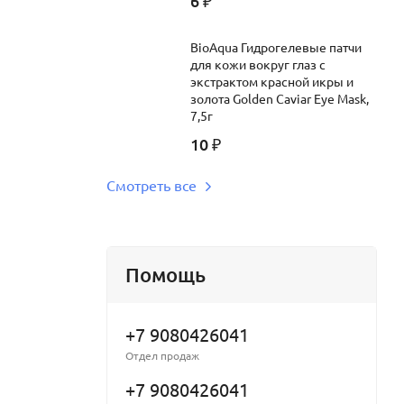
6
₽
BioAqua Гидрогелевые патчи
для кожи вокруг глаз c
экстрактом красной икры и
золота Golden Caviar Eye Mask,
7,5г
10
₽
Смотреть все
Помощь
+7 9080426041
Отдел продаж
+7 9080426041