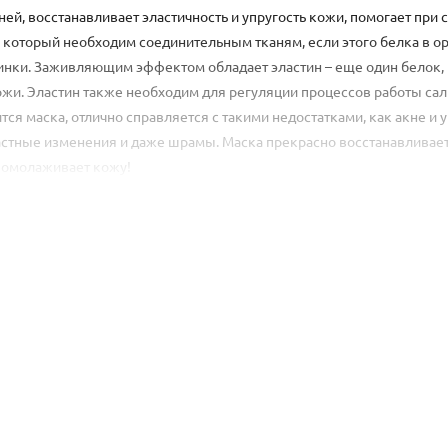
й, восстанавливает эластичность и упругость кожи, помогает при
, который необходим соединительным тканям, если этого белка в о
инки. Заживляющим эффектом обладает эластин – еще один белок,
жи. Эластин также необходим для регуляции процессов работы са
тся маска, отлично справляется с такими недостатками, как акне и 
астные изменения и даже шрамы. Маска прекрасно восстанавливает
м омолаживает кожу!