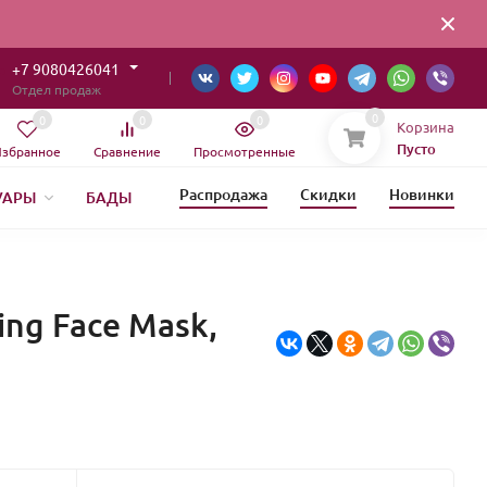
+7 9080426041
Отдел продаж
0
0
0
0
Корзина
Пусто
збранное
Сравнение
Просмотренные
Распродажа
Скидки
Новинки
УАРЫ
БАДЫ
ОВЫЙ ГОД
ing Face Mask,