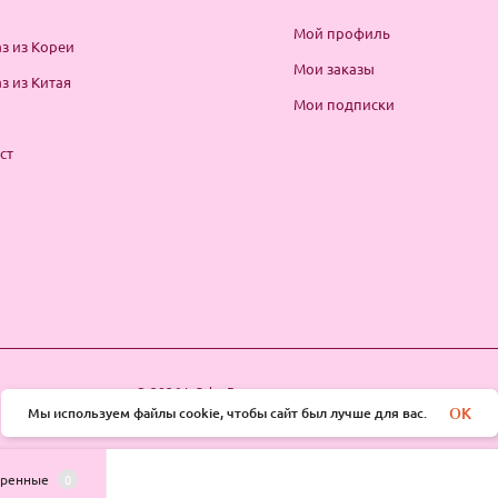
Мой профиль
з из Кореи
Мои заказы
з из Китая
Мои подписки
ст
© 2026 InSale. Все права защищены
OK
Мы используем файлы cookie, чтобы сайт был лучше для вас.
тренные
0