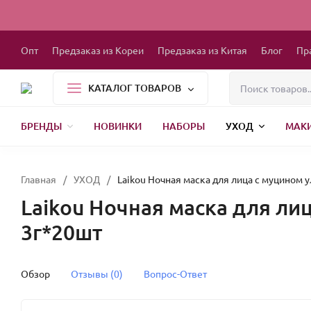
Опт
Предзаказ из Кореи
Предзаказ из Китая
Блог
Пр
КАТАЛОГ ТОВАРОВ
БРЕНДЫ
НОВИНКИ
НАБОРЫ
УХОД
МАК
1000 МЕЛОЧЕЙ
БЫТОВАЯ ХИМИЯ
ДЕТСКАЯ ОДЕЖДА
РЕСНИЦЫ
ХР
Главная
/
УХОД
/
Laikou Ночная маска для лица с муцином ул
Laikou Ночная маска для лиц
3г*20шт
Обзор
Отзывы (0)
Вопрос-Ответ