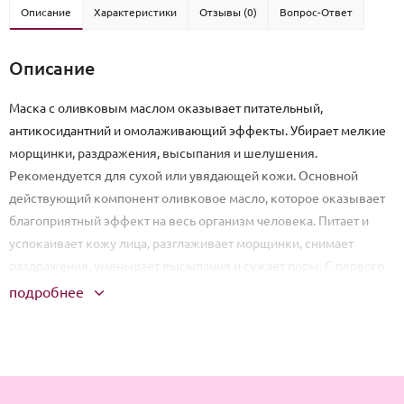
Описание
Характеристики
Отзывы (0)
Вопрос-Ответ
Описание
Маска с оливковым маслом оказывает питательный,
антикосидантний и омолаживающий эффекты. Убирает мелкие
морщинки, раздражения, высыпания и шелушения.
Рекомендуется для сухой или увядающей кожи. Основной
действующий компонент оливковое масло, которое оказывает
благоприятный эффект на весь организм человека. Питает и
успокаивает кожу лица, разглаживает морщинки, снимает
раздражения, уменьшает высыпания и сужает поры. С первого
применения заметно, что кожа становится более гладкой,
подробнее
шелковистой и ухоженной. Морщинки и другие недостатки
становятся менее заметными, а при регулярно уходе сводятся к
минимуму.
Способ применения: Очистите кожу от косметики и грязи,