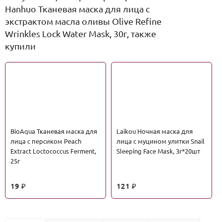
Hanhuo Тканевая маска для лица с
экстрактом масла оливы Olive Refine
Wrinkles Lock Water Mask, 30г, также
купили
BioAqua Тканевая маска для
Laikou Ночная маска для
лица с персиком Peach
лица с муцином улитки Snail
Extract Loctococcus Ferment,
Sleeping Face Mask, 3г*20шт
25г
19
121
₽
₽