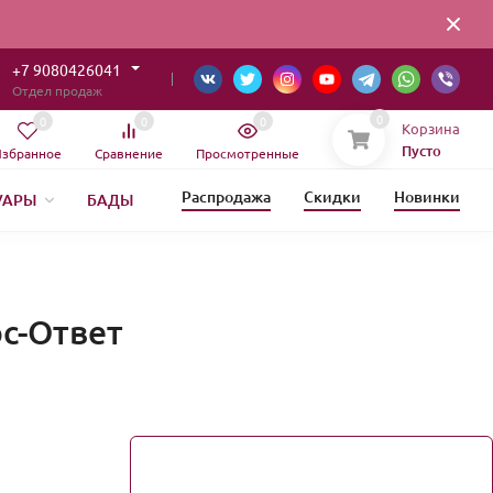
+7 9080426041
Отдел продаж
0
0
0
0
Корзина
Пусто
збранное
Сравнение
Просмотренные
Распродажа
Скидки
Новинки
УАРЫ
БАДЫ
ОВЫЙ ГОД
ос-Ответ