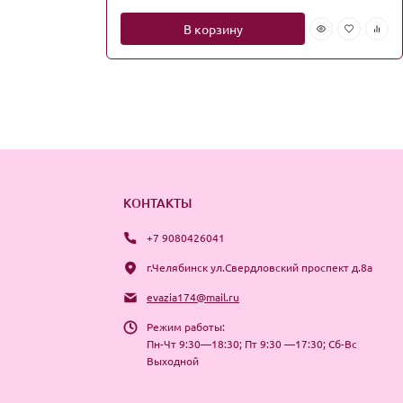
В корзину
КОНТАКТЫ
+7 9080426041
г.Челябинск ул.Свердловский проспект д.8а
evazia174@mail.ru
Режим работы:
Пн-Чт 9:30—18:30; Пт 9:30 —17:30; Сб-Вс
Выходной