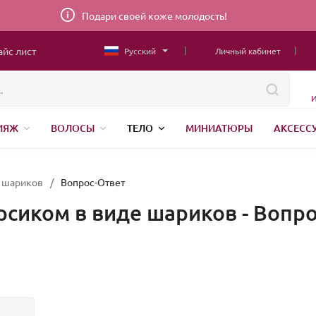
Подари своей коже молодость!
айс лист
Русский
Личный кабинет
И
ИЯЖ
ВОЛОСЫ
ТЕЛО
МИНИАТЮРЫ
АКСЕСС
ТОВАРЫ ДЛЯ ДЕТЕЙ
MEN
ШВЕЙНАЯ ФУРНИТУРА
Н
АНЕНИЕ
е шариков
/
Вопрос-Ответ
ерсиком в виде шариков - Вопр