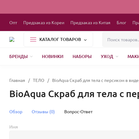
Опт
Предзаказ из Кореи
Предзаказ из Китая
Блог
Пр
КАТАЛОГ ТОВАРОВ
БРЕНДЫ
НОВИНКИ
НАБОРЫ
УХОД
МАК
1000 МЕЛОЧЕЙ
БЫТОВАЯ ХИМИЯ
ДЕТСКАЯ ОДЕЖДА
РЕСНИЦЫ
ХР
Главная
/
ТЕЛО
/
BioAqua Скраб для тела с персиком в вид
BioAqua Скраб для тела с п
Обзор
Отзывы (0)
Вопрос-Ответ
Имя