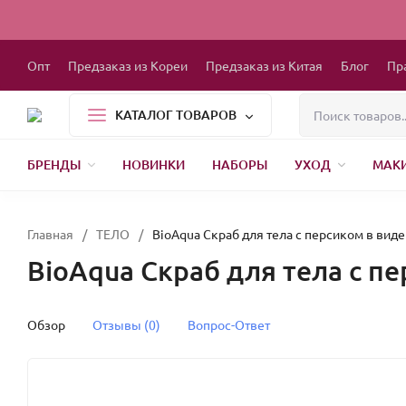
Опт
Предзаказ из Кореи
Предзаказ из Китая
Блог
Пр
КАТАЛОГ ТОВАРОВ
БРЕНДЫ
НОВИНКИ
НАБОРЫ
УХОД
МАК
1000 МЕЛОЧЕЙ
БЫТОВАЯ ХИМИЯ
ДЕТСКАЯ ОДЕЖДА
РЕСНИЦЫ
ХР
Главная
/
ТЕЛО
/
BioAqua Скраб для тела с персиком в вид
BioAqua Скраб для тела с п
Обзор
Отзывы (0)
Вопрос-Ответ