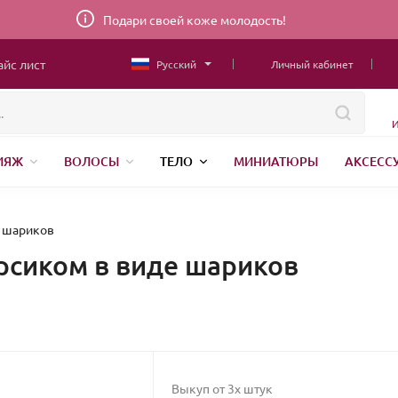
Подари своей коже молодость!
айс лист
Русский
Личный кабинет
И
ИЯЖ
ВОЛОСЫ
ТЕЛО
МИНИАТЮРЫ
АКСЕСС
ТОВАРЫ ДЛЯ ДЕТЕЙ
MEN
ШВЕЙНАЯ ФУРНИТУРА
Н
АНЕНИЕ
е шариков
ерсиком в виде шариков
Выкуп от 3х штук