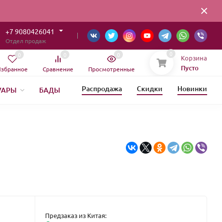
+7 9080426041
Отдел продаж
0
0
0
0
Корзина
Пусто
збранное
Сравнение
Просмотренные
Распродажа
Скидки
Новинки
УАРЫ
БАДЫ
ОВЫЙ ГОД
Предзаказ из Китая: