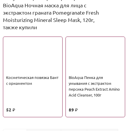
BioAqua Ночная маска для лица с
экстрактом граната Pomegranate Fresh
Moisturizing Mineral Sleep Mask, 120г,
также купили
Косметическая повязка Бант
BioAqua Пенка для
с орнаментом
умывания с экстрактом
персика Peach Extract Amino
Acid Cleanser, 100г
52
89
₽
₽