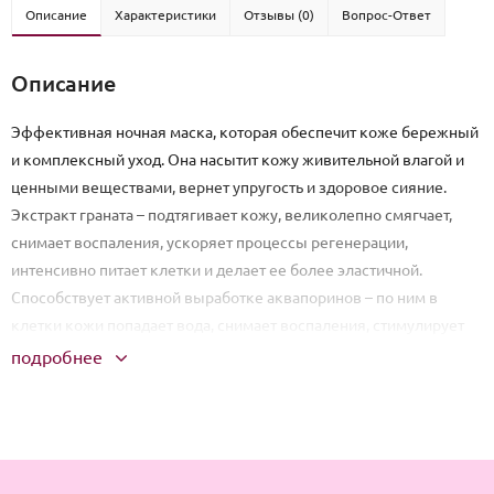
Описание
Характеристики
Отзывы (0)
Вопрос-Ответ
Описание
Эффективная ночная маска, которая обеспечит коже бережный
и комплексный уход. Она насытит кожу живительной влагой и
ценными веществами, вернет упругость и здоровое сияние.
Экстракт граната – подтягивает кожу, великолепно смягчает,
снимает воспаления, ускоряет процессы регенерации,
интенсивно питает клетки и делает ее более эластичной.
Способствует активной выработке аквапоринов – по ним в
клетки кожи попадает вода, снимает воспаления, стимулирует
процесс регенерации, восстанавливает иммунные функции
подробнее
кожи. Способ применения: нанести на очищенную кожу лица за
30-40 минут до сна тонким слоем, избегая областей губ и глаз.
Утром умыться привычным для Вас способом.