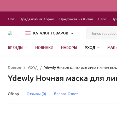
Опт
Предзаказ из Кореи
Предзаказ из Китая
Блог
Пр
КАТАЛОГ ТОВАРОВ
БРЕНДЫ
НОВИНКИ
НАБОРЫ
УХОД
МАК
1000 МЕЛОЧЕЙ
БЫТОВАЯ ХИМИЯ
ДЕТСКАЯ ОДЕЖДА
РЕСНИЦЫ
ХР
Главная
/
УХОД
/
Ydewly Ночная маска для лица с лепестками
Ydewly Ночная маска для лиц
Обзор
Отзывы (0)
Вопрос-Ответ