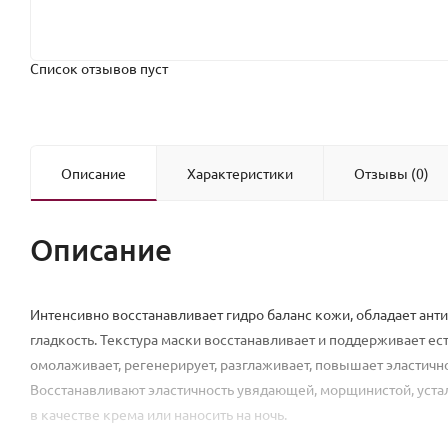
Список отзывов пуст
Описание
Характеристики
Отзывы (0)
Описание
Интенсивно восстанавливает гидро баланс кожи, обладает ант
гладкость. Текстура маски восстанавливает и поддерживает е
омолаживает, регенерирует, разглаживает, повышает эластично
Восстанавливают эластичность увядающей, морщинистой, уста
в качестве крема или наносить на ночь.