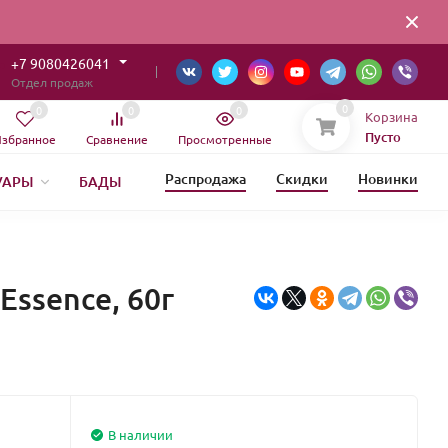
+7 9080426041
Отдел продаж
0
0
0
0
Корзина
Пусто
збранное
Сравнение
Просмотренные
Распродажа
Скидки
Новинки
УАРЫ
БАДЫ
ОВЫЙ ГОД
Essence, 60г
В наличии