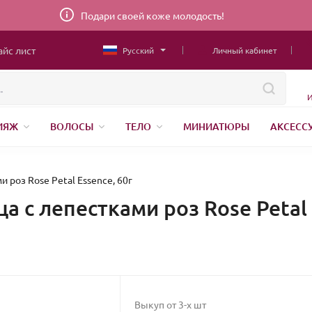
Подари своей коже молодость!
айс лист
Русский
Личный кабинет
И
ИЯЖ
ВОЛОСЫ
ТЕЛО
МИНИАТЮРЫ
АКСЕСС
ТОВАРЫ ДЛЯ ДЕТЕЙ
MEN
ШВЕЙНАЯ ФУРНИТУРА
Н
АНЕНИЕ
 роз Rose Petal Essence, 60г
а с лепестками роз Rose Petal 
Выкуп от 3-х шт