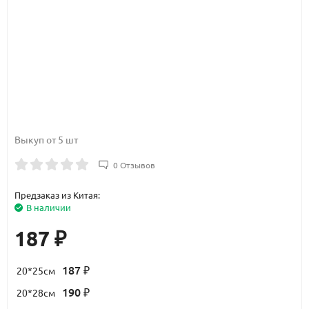
Выкуп от 5 шт
0 Отзывов
Предзаказ из Китая:
В наличии
187
₽
187
20*25см
₽
190
20*28см
₽