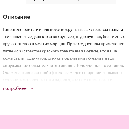
Описание
Гидрогелевые патчи для кожи вокруг глаз с экстрактом граната
- сияющая и гладкая кожа вокруг глаз, отдохнувшая, без темных
кругов, отеков и мелких морщин. При ежедневном применении
патчей с экстрактом красного граната вы заметите, что ваша
кожа стала подтянутой, синяки под глазами исчезли и ваши
окружающие обязательно это оценят. Подойдет для всех типов.
Окажет антивозрастной эффект, замедлит старение и поможет
сохранить молодость кожи надолго, а также снимет отеки.
подробнее
Способ применения: 1. Очистите кожу. 2 Извлеките патчи из
упаковки. 3 Нанесите на кожу. 4 Оставьте на 15-20 минут. 5
Слегка похлопайте для впитывания остатков сыворотки.
Меры предосторожности: Перед использованием средства
рекомендуем убедиться в совместимости кожи с действующими