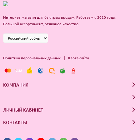
компонентами. Для этого можно протестировать его, нанеся на
небольшой участок кожи, например, за ухом. При появлении
Интернет магазин для быстрых продаж. Работаем с 2020 года.
нежелательной реакции немедленно прекратите использование
Большой ассортимент, отличное качество.
средства.
|
Политика персональных данных
Карта сайта
КОМПАНИЯ
ЛИЧНЫЙ КАБИНЕТ
КОНТАКТЫ