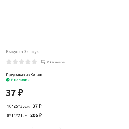
Выкуп от 3х штук
0 Отзывов
Предзаказ из Китая:
В наличии
37
₽
37
10*25*35см
₽
206
8*14*21см
₽