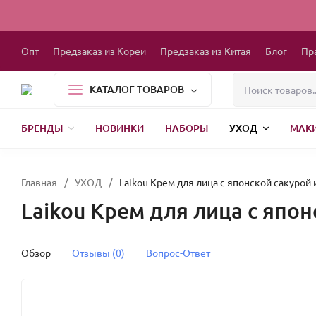
Опт
Предзаказ из Кореи
Предзаказ из Китая
Блог
Пр
КАТАЛОГ ТОВАРОВ
БРЕНДЫ
НОВИНКИ
НАБОРЫ
УХОД
МАК
1000 МЕЛОЧЕЙ
БЫТОВАЯ ХИМИЯ
ДЕТСКАЯ ОДЕЖДА
РЕСНИЦЫ
ХР
Главная
/
УХОД
/
Laikou Крем для лица с японской сакурой
Laikou Крем для лица с япо
Обзор
Отзывы (0)
Вопрос-Ответ