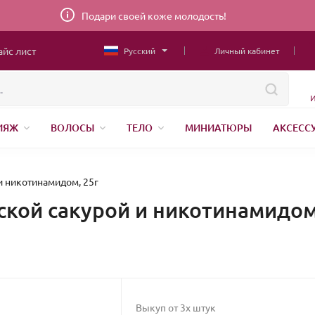
Подари своей коже молодость!
айс лист
Русский
Личный кабинет
И
ИЯЖ
ВОЛОСЫ
ТЕЛО
МИНИАТЮРЫ
АКСЕСС
ТОВАРЫ ДЛЯ ДЕТЕЙ
MEN
ШВЕЙНАЯ ФУРНИТУРА
Н
АНЕНИЕ
 и никотинамидом, 25г
нской сакурой и никотинамидом
Выкуп от 3х штук