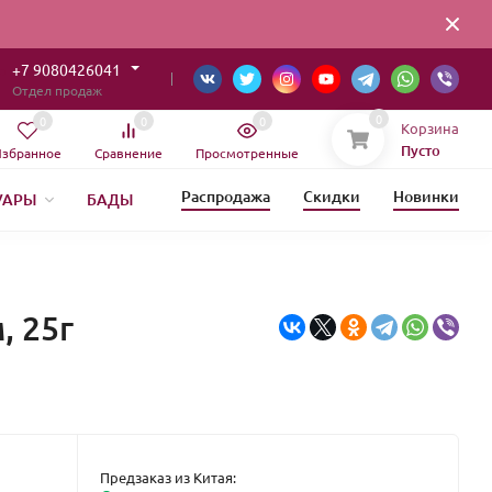
+7 9080426041
Отдел продаж
0
0
0
0
Корзина
Пусто
збранное
Сравнение
Просмотренные
Распродажа
Скидки
Новинки
УАРЫ
БАДЫ
ОВЫЙ ГОД
, 25г
Предзаказ из Китая: