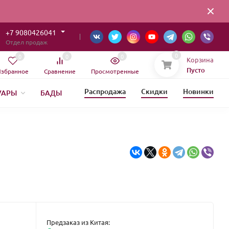
+7 9080426041
Отдел продаж
0
0
0
0
Корзина
Пусто
збранное
Сравнение
Просмотренные
Распродажа
Скидки
Новинки
УАРЫ
БАДЫ
ОВЫЙ ГОД
Предзаказ из Китая: