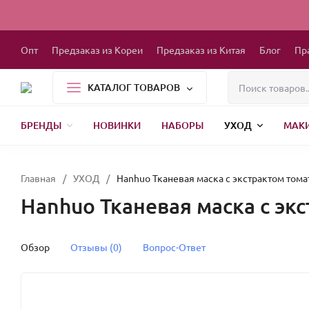
Опт
Предзаказ из Кореи
Предзаказ из Китая
Блог
Пр
КАТАЛОГ ТОВАРОВ
БРЕНДЫ
НОВИНКИ
НАБОРЫ
УХОД
МАК
1000 МЕЛОЧЕЙ
БЫТОВАЯ ХИМИЯ
ДЕТСКАЯ ОДЕЖДА
РЕСНИЦЫ
ХР
Главная
/
УХОД
/
Hanhuo Тканевая маска с экстрактом томат
Hanhuo Тканевая маска с экс
Обзор
Отзывы (0)
Вопрос-Ответ