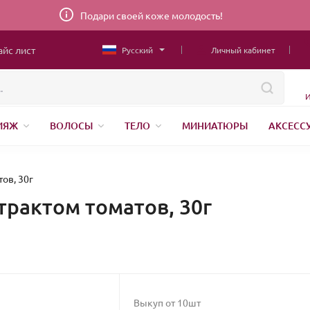
Подари своей коже молодость!
айс лист
Русский
Личный кабинет
И
ИЯЖ
ВОЛОСЫ
ТЕЛО
МИНИАТЮРЫ
АКСЕСС
ТОВАРЫ ДЛЯ ДЕТЕЙ
MEN
ШВЕЙНАЯ ФУРНИТУРА
Н
АНЕНИЕ
ов, 30г
трактом томатов, 30г
Выкуп от 10шт