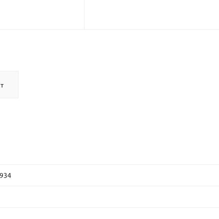
т
934