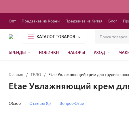
Опт
Предзаказ из Кореи
Предзаказ из Китая
Блог
Пр
КАТАЛОГ ТОВАРОВ
БРЕНДЫ
НОВИНКИ
НАБОРЫ
УХОД
МАК
1000 МЕЛОЧЕЙ
БЫТОВАЯ ХИМИЯ
ДЕТСКАЯ ОДЕЖДА
РЕСНИЦЫ
ХР
Главная
/
ТЕЛО
/
Etae Увлажняющий крем для груди и зоны д
Etae Увлажняющий крем для 
Обзор
Отзывы (0)
Вопрос-Ответ