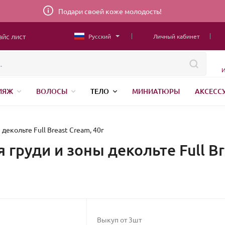
Подари своей коже молодость!
айс лист
Русский
Личный кабинет
И
ИЯЖ
ВОЛОСЫ
ТЕЛО
МИНИАТЮРЫ
АКСЕСС
ТОВАРЫ ДЛЯ ДЕТЕЙ
MEN
ШВЕЙНАЯ ФУРНИТУРА
Н
АНЕНИЕ
екольте Full Breast Cream, 40г
груди и зоны декольте Full Br
Выкуп от 3шт