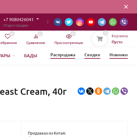
+7 9080426041
Отдел продаж
0
0
0
0
Корзина
Пусто
збранное
Сравнение
Просмотренные
Распродажа
Скидки
Новинки
УАРЫ
БАДЫ
ОВЫЙ ГОД
east Cream, 40г
Предзаказ из Китая: