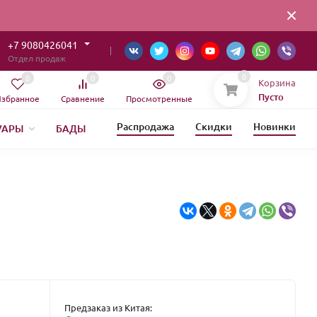
+7 9080426041
Отдел продаж
0
0
0
0
Корзина
Пусто
збранное
Сравнение
Просмотренные
Распродажа
Скидки
Новинки
УАРЫ
БАДЫ
ОВЫЙ ГОД
Предзаказ из Китая: