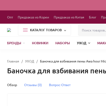
Опт
Предзаказ из Кореи
Предзаказ из Китая
Блог
Пр
КАТАЛОГ ТОВАРОВ
БРЕНДЫ
НОВИНКИ
НАБОРЫ
УХОД
МАК
1000 МЕЛОЧЕЙ
БЫТОВАЯ ХИМИЯ
ДЕТСКАЯ ОДЕЖДА
РЕСНИЦЫ
ХР
Главная
/
УХОД
/
Баночка для взбивания пены Awa hour Mic
Баночка для взбивания пены
Обзор
Отзывы (0)
Вопрос-Ответ