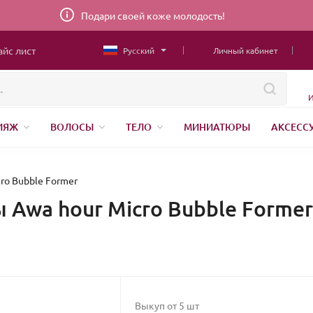
Подари своей коже молодость!
айс лист
Русский
Личный кабинет
И
ИЯЖ
ВОЛОСЫ
ТЕЛО
МИНИАТЮРЫ
АКСЕСС
ТОВАРЫ ДЛЯ ДЕТЕЙ
MEN
ШВЕЙНАЯ ФУРНИТУРА
Н
АНЕНИЕ
ro Bubble Former
 Awa hour Micro Bubble Former
Выкуп от 5 шт