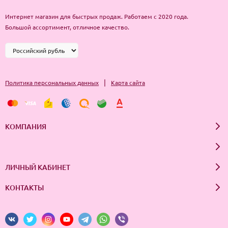
наносить уходовый крем, эмульсию и др.
Интернет магазин для быстрых продаж. Работаем с 2020 года.
Большой ассортимент, отличное качество.
Вечером, после снятия косметики и умывания, нанести тоник на
лицо, он позволит удалить остатки косметики и очищающего
средства, а также поможет ночному крему положительно
воздействовать на кожу более интенсивно и долго.
|
Политика персональных данных
Карта сайта
КОМПАНИЯ
ЛИЧНЫЙ КАБИНЕТ
КОНТАКТЫ