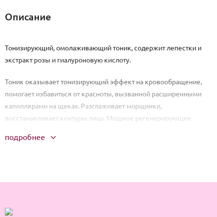
Описание
Тонизирующий, омолаживающий тоник, содержит лепестки и
экстракт розы и гиалуроновую кислоту.
Тоник оказывает тонизирующий эффект на кровообращение,
помогает избавиться от красноты, вызванной расширенными
капиллярами на щеках. Разглаживает морщинки,
восстанавливает контуры лица. Мощное регенерирующее
средство, повышает эластичность и упругость кожи.
подробнее
Благодаря свойству гиалуроновой кислоты связывать жидкость,
она моментально устраняет мелкие морщинки, особенно при
первом их появлении.
Способ применения: утром, после умывания, нанести тоник на
лицо с помощью кончиков пальцев, после впитывания можно